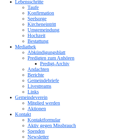
Lebensschritte
Taufe
Konfirmation
Seelsorge
Kircheneintritt
Umgemeindung
Hochzeit
Bestattung
Mediathek
Abkündigungsblatt
Predigten zum Anhören
Predigt-Archiv
Andachten
Berichte
Gemeindebriefe
Livestreams
Links
Gemeindeverein
Mitglied werden
Aktionen
Kontakt
Kontaktformular
Aktiv gegen Missbrauch
Spenden
Newsletter