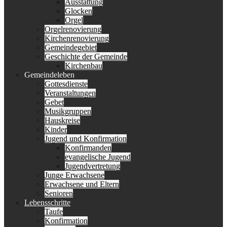
Ausstattung
Glocken
Orgel
Orgelrenovierung
Kirchenrenovierung
Gemeindegebiet
Geschichte der Gemeinde
Kirchenbau
Gemeindeleben
Gottesdienste
Veranstaltungen
Gebet
Musikgruppen
Hauskreise
Kinder
Jugend und Konfirmation
Konfirmanden
evangelische Jugend
Jugendvertretung
Junge Erwachsene
Erwachsene und Eltern
Senioren
Lebensschritte
Taufe
Konfirmation