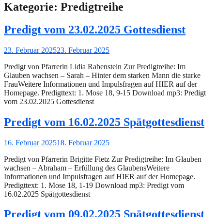
Kategorie:
Predigtreihe
Predigt vom 23.02.2025 Gottesdienst
Gepostet
23. Februar 2025
23. Februar 2025
am
Predigt von Pfarrerin Lidia Rabenstein Zur Predigtreihe: Im
Glauben wachsen – Sarah – Hinter dem starken Mann die starke
FrauWeitere Informationen und Impulsfragen auf HIER auf der
Homepage. Predigttext: 1. Mose 18, 9-15 Download mp3: Predigt
vom 23.02.2025 Gottesdienst
Predigt vom 16.02.2025 Spätgottesdienst
Gepostet
16. Februar 2025
18. Februar 2025
am
Predigt von Pfarrerin Brigitte Fietz Zur Predigtreihe: Im Glauben
wachsen – Abraham – Erfüllung des GlaubensWeitere
Informationen und Impulsfragen auf HIER auf der Homepage.
Predigttext: 1. Mose 18, 1-19 Download mp3: Predigt vom
16.02.2025 Spätgottesdienst
Predigt vom 09.02.2025 Spätgottesdienst