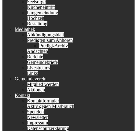
Seelsorge
Kircheneintritt
Umgemeindung
Hochzeit
Bestattung
Mediathek
Abkündigungsblatt
Predigten zum Anhören
Predigt-Archiv
Andachten
Berichte
Gemeindebriefe
Livestreams
Links
Gemeindeverein
Mitglied werden
Aktionen
Kontakt
Kontaktformular
Aktiv gegen Missbrauch
Spenden
Newsletter
Impressum
Datenschutzerklärung