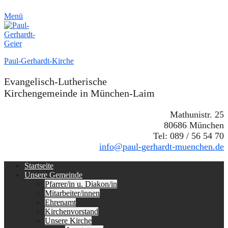
Menü
Paul-Gerhardt-Kirche
Evangelisch-Lutherische
Kirchengemeinde in München-Laim
Mathunistr. 25
80686 München
Tel: 089 / 56 54 70
info@paul-gerhardt-muenchen.de
Erstes
Zum
Startseite
Inhalt:
Unsere Gemeinde
Menü
Pfarrer/in u. Diakon/in
Mitarbeiter/innen
Ehrenamt
Kirchenvorstand
Unsere Kirche