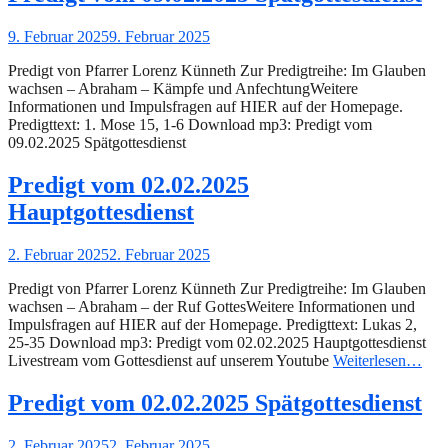
Gepostet
9. Februar 2025
9. Februar 2025
am
Predigt von Pfarrer Lorenz Künneth Zur Predigtreihe: Im Glauben
wachsen – Abraham – Kämpfe und AnfechtungWeitere
Informationen und Impulsfragen auf HIER auf der Homepage.
Predigttext: 1. Mose 15, 1-6 Download mp3: Predigt vom
09.02.2025 Spätgottesdienst
Predigt vom 02.02.2025
Hauptgottesdienst
Gepostet
2. Februar 2025
2. Februar 2025
am
Predigt von Pfarrer Lorenz Künneth Zur Predigtreihe: Im Glauben
wachsen – Abraham – der Ruf GottesWeitere Informationen und
Impulsfragen auf HIER auf der Homepage. Predigttext: Lukas 2,
25-35 Download mp3: Predigt vom 02.02.2025 Hauptgottesdienst
Livestream vom Gottesdienst auf unserem Youtube
Weiterlesen…
Predigt vom 02.02.2025 Spätgottesdienst
Gepostet
2. Februar 2025
2. Februar 2025