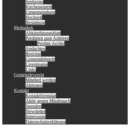
Seelsorge
Kircheneintritt
Umgemeindung
Hochzeit
Bestattung
Mediathek
Abkündigungsblatt
Predigten zum Anhören
Predigt-Archiv
Andachten
Berichte
Gemeindebriefe
Livestreams
Links
Gemeindeverein
Mitglied werden
Aktionen
Kontakt
Kontaktformular
Aktiv gegen Missbrauch
Spenden
Newsletter
Impressum
Datenschutzerklärung