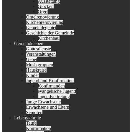
Ausstattung
Glocken
Orgel
Orgelrenovierung
Kirchenrenovierung
Gemeindegebiet
Geschichte der Gemeinde
Kirchenbau
Gemeindeleben
Gottesdienste
Veranstaltungen
Gebet
Musikgruppen
Hauskreise
Kinder
Jugend und Konfirmation
Konfirmanden
evangelische Jugend
Jugendvertretung
Junge Erwachsene
Erwachsene und Eltern
Senioren
Lebensschritte
Taufe
Konfirmation