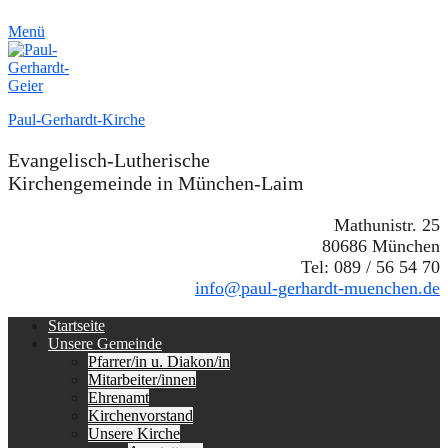
Menü
Paul-Gerhardt-Kirche
Evangelisch-Lutherische
Kirchengemeinde in München-Laim
Mathunistr. 25
80686 München
Tel: 089 / 56 54 70
info@paul-gerhardt-muenchen.de
Erstes
Zum
Startseite
Inhalt:
Unsere Gemeinde
Menü
Pfarrer/in u. Diakon/in
Mitarbeiter/innen
Ehrenamt
Kirchenvorstand
Unsere Kirche