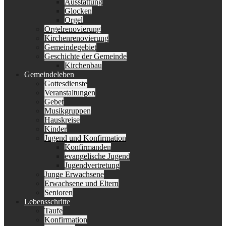
Ausstattung
Glocken
Orgel
Orgelrenovierung
Kirchenrenovierung
Gemeindegebiet
Geschichte der Gemeinde
Kirchenbau
Gemeindeleben
Gottesdienste
Veranstaltungen
Gebet
Musikgruppen
Hauskreise
Kinder
Jugend und Konfirmation
Konfirmanden
evangelische Jugend
Jugendvertretung
Junge Erwachsene
Erwachsene und Eltern
Senioren
Lebensschritte
Taufe
Konfirmation