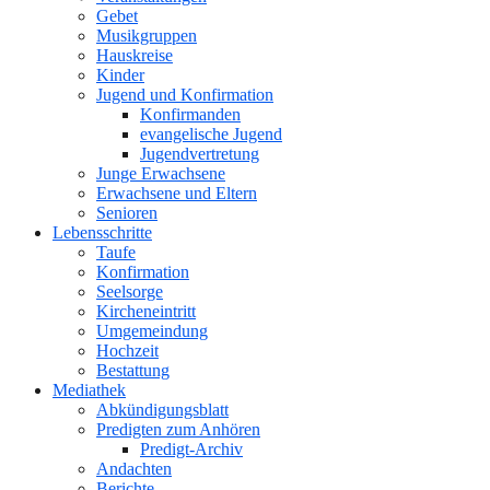
Gebet
Musikgruppen
Hauskreise
Kinder
Jugend und Konfirmation
Konfirmanden
evangelische Jugend
Jugendvertretung
Junge Erwachsene
Erwachsene und Eltern
Senioren
Lebensschritte
Taufe
Konfirmation
Seelsorge
Kircheneintritt
Umgemeindung
Hochzeit
Bestattung
Mediathek
Abkündigungsblatt
Predigten zum Anhören
Predigt-Archiv
Andachten
Berichte