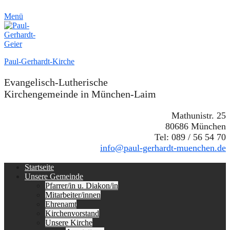
Menü
Paul-Gerhardt-Kirche
Evangelisch-Lutherische
Kirchengemeinde in München-Laim
Mathunistr. 25
80686 München
Tel: 089 / 56 54 70
info@paul-gerhardt-muenchen.de
Erstes
Zum
Startseite
Inhalt:
Unsere Gemeinde
Menü
Pfarrer/in u. Diakon/in
Mitarbeiter/innen
Ehrenamt
Kirchenvorstand
Unsere Kirche