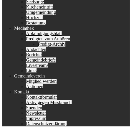
Seelsorge
Kircheneintritt
Umgemeindung
Hochzeit
Bestattung
Mediathek
Abkündigungsblatt
Predigten zum Anhören
Predigt-Archiv
Andachten
Berichte
Gemeindebriefe
Livestreams
Links
Gemeindeverein
Mitglied werden
Aktionen
Kontakt
Kontaktformular
Aktiv gegen Missbrauch
Spenden
Newsletter
Impressum
Datenschutzerklärung