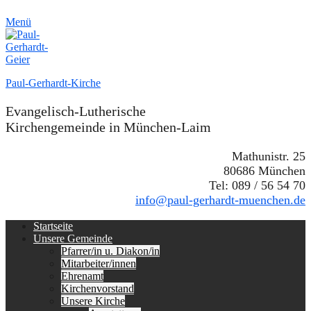
Menü
Paul-Gerhardt-Kirche
Evangelisch-Lutherische
Kirchengemeinde in München-Laim
Mathunistr. 25
80686 München
Tel: 089 / 56 54 70
info@paul-gerhardt-muenchen.de
Erstes
Zum
Startseite
Inhalt:
Unsere Gemeinde
Menü
Pfarrer/in u. Diakon/in
Mitarbeiter/innen
Ehrenamt
Kirchenvorstand
Unsere Kirche