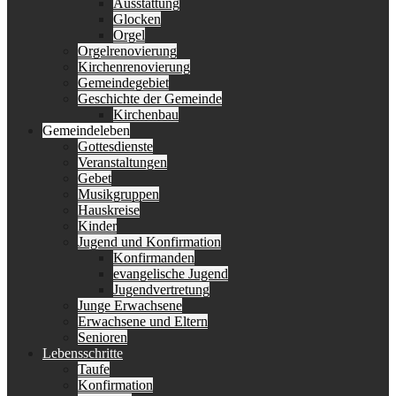
Ausstattung
Glocken
Orgel
Orgelrenovierung
Kirchenrenovierung
Gemeindegebiet
Geschichte der Gemeinde
Kirchenbau
Gemeindeleben
Gottesdienste
Veranstaltungen
Gebet
Musikgruppen
Hauskreise
Kinder
Jugend und Konfirmation
Konfirmanden
evangelische Jugend
Jugendvertretung
Junge Erwachsene
Erwachsene und Eltern
Senioren
Lebensschritte
Taufe
Konfirmation