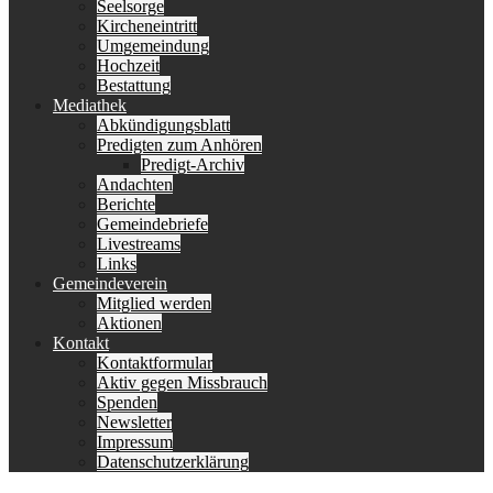
Seelsorge
Kircheneintritt
Umgemeindung
Hochzeit
Bestattung
Mediathek
Abkündigungsblatt
Predigten zum Anhören
Predigt-Archiv
Andachten
Berichte
Gemeindebriefe
Livestreams
Links
Gemeindeverein
Mitglied werden
Aktionen
Kontakt
Kontaktformular
Aktiv gegen Missbrauch
Spenden
Newsletter
Impressum
Datenschutzerklärung