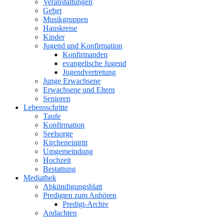
Veranstaltungen
Gebet
Musikgruppen
Hauskreise
Kinder
Jugend und Konfirmation
Konfirmanden
evangelische Jugend
Jugendvertretung
Junge Erwachsene
Erwachsene und Eltern
Senioren
Lebensschritte
Taufe
Konfirmation
Seelsorge
Kircheneintritt
Umgemeindung
Hochzeit
Bestattung
Mediathek
Abkündigungsblatt
Predigten zum Anhören
Predigt-Archiv
Andachten