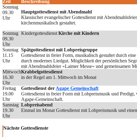
Zeit
Beschreibung
Sonntag
Hauptgottesdienst mit Abendmahl
09.30
Klassischer evangelischer Gottesdienst mit Abendmahlsfeie
Uhr
kirchenmusikalisch gestaltet.
Sonntag
Kindergottesdienst
Kirche mit Kindern
09.30
Uhr
Sonntag
Spätgottesdienst mit Lobpreisgruppe
11.15
Gottesdienst in freier Form, musikalisch gestaltet durch ei
Uhr
durch modernes Liedgut. Möglichkeit der persönlichen Seg
mit Abendmahlsfeier »Laimer Messe« und gemeinsamen Mit
Mittwoch
Krabbelgottesdienst
16.30
in der Regel am 1. Mittwoch im Monat
Uhr
Freitag
Gottesdienst der
Agape Gemeinschaft
19.00
Gottesdienst in freier Form mit Lobpreismusik und Predigt
Uhr
Agape-Gemeinschaft.
Samstag
Lobpreisabend
19.30
Einmal im Monat Gottesdienst mit Lobpreismusik und einem
Uhr
Nächste Gottesdienste