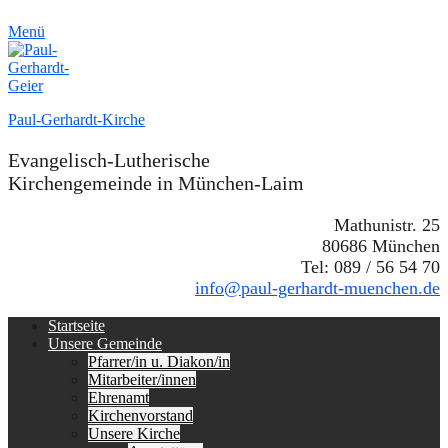
Menü
Paul-Gerhardt-Kirche
Evangelisch-Lutherische
Kirchengemeinde in München-Laim
Mathunistr. 25
80686 München
Tel: 089 / 56 54 70
info@paul-gerhardt-muenchen.de
Erstes
Zum
Startseite
Inhalt:
Unsere Gemeinde
Menü
Pfarrer/in u. Diakon/in
Mitarbeiter/innen
Ehrenamt
Kirchenvorstand
Unsere Kirche