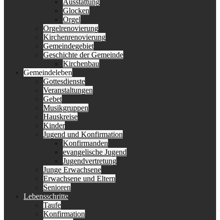
Ausstattung
Glocken
Orgel
Orgelrenovierung
Kirchenrenovierung
Gemeindegebiet
Geschichte der Gemeinde
Kirchenbau
Gemeindeleben
Gottesdienste
Veranstaltungen
Gebet
Musikgruppen
Hauskreise
Kinder
Jugend und Konfirmation
Konfirmanden
evangelische Jugend
Jugendvertretung
Junge Erwachsene
Erwachsene und Eltern
Senioren
Lebensschritte
Taufe
Konfirmation