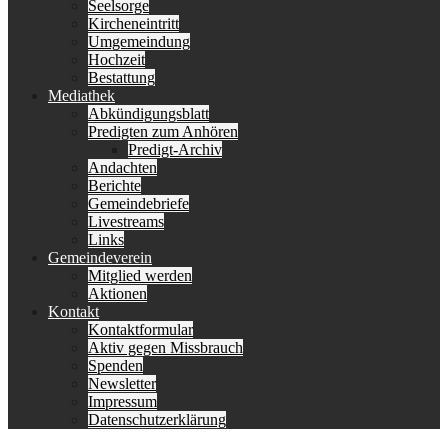
Seelsorge
Kircheneintritt
Umgemeindung
Hochzeit
Bestattung
Mediathek
Abkündigungsblatt
Predigten zum Anhören
Predigt-Archiv
Andachten
Berichte
Gemeindebriefe
Livestreams
Links
Gemeindeverein
Mitglied werden
Aktionen
Kontakt
Kontaktformular
Aktiv gegen Missbrauch
Spenden
Newsletter
Impressum
Datenschutzerklärung