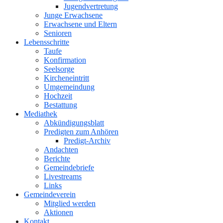
Jugendvertretung
Junge Erwachsene
Erwachsene und Eltern
Senioren
Lebensschritte
Taufe
Konfirmation
Seelsorge
Kircheneintritt
Umgemeindung
Hochzeit
Bestattung
Mediathek
Abkündigungsblatt
Predigten zum Anhören
Predigt-Archiv
Andachten
Berichte
Gemeindebriefe
Livestreams
Links
Gemeindeverein
Mitglied werden
Aktionen
Kontakt