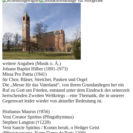
weitere Angaben (Musik o. Ä.)
Johann Baptist Hilber (1891-1973)
Missa Pro Patria (1941)
für Chor, Bläser, Streicher, Pauken und Orgel
Die „Messe für das Vaterland“, von ihrem Grundanliegen her ein
Ruf zu Gott um Frieden, entstand unter dem Eindruck des seinerzeit
herrschenden Zweiten Weltkriegs – eine Thematik, die in unserer
Gegenwart leider wieder von aktueller Bedeutung ist.
Hrabanus Maurus (†856)
Veni Creator Spiritus (Pfingsthymnus)
Stephen Langton (†1228)
Veni Sancte Spiritus / Komm herab, o Heilger Geist
(Pfingstsequenz, Notre Dame de Paris 1200)