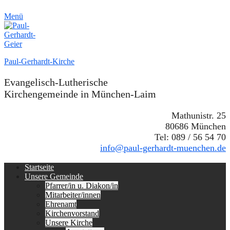
Menü
Paul-Gerhardt-Kirche
Evangelisch-Lutherische
Kirchengemeinde in München-Laim
Mathunistr. 25
80686 München
Tel: 089 / 56 54 70
info@paul-gerhardt-muenchen.de
Erstes
Zum
Startseite
Inhalt:
Unsere Gemeinde
Menü
Pfarrer/in u. Diakon/in
Mitarbeiter/innen
Ehrenamt
Kirchenvorstand
Unsere Kirche