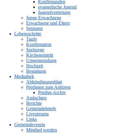
Konfirmanden
evangelische Jugend
Jugendvertretung
Junge Erwachsene
Erwachsene und Eltern
Senioren
Lebensschritte
Taufe
Konfirmation
Seelsorge
Kircheneintritt
Umgemeindung
Hochzeit
Bestattung
Mediathek
Abkündigungsblatt
Predigten zum Anhören
Predigt-Archiv
Andachten
Berichte
Gemeindebriefe
Livestreams
Links
Gemeindeverein
Mitglied werden