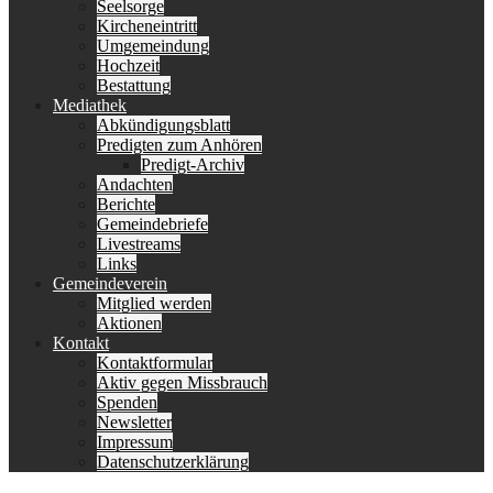
Seelsorge
Kircheneintritt
Umgemeindung
Hochzeit
Bestattung
Mediathek
Abkündigungsblatt
Predigten zum Anhören
Predigt-Archiv
Andachten
Berichte
Gemeindebriefe
Livestreams
Links
Gemeindeverein
Mitglied werden
Aktionen
Kontakt
Kontaktformular
Aktiv gegen Missbrauch
Spenden
Newsletter
Impressum
Datenschutzerklärung