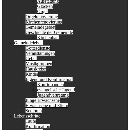
Ausstattung
Glocken
Orgel
Orgelrenovierung
Kirchenrenovierung
Gemeindegebiet
Geschichte der Gemeinde
Kirchenbau
Gemeindeleben
Gottesdienste
Veranstaltungen
Gebet
Musikgruppen
Hauskreise
Kinder
Jugend und Konfirmation
Konfirmanden
evangelische Jugend
Jugendvertretung
Junge Erwachsene
Erwachsene und Eltern
Senioren
Lebensschritte
Taufe
Konfirmation