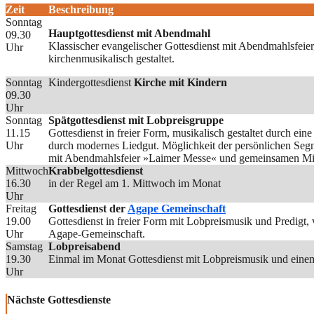
Zeit
Beschreibung
Sonntag
Hauptgottesdienst mit Abendmahl
09.30
Klassischer evangelischer Gottesdienst mit Abendmahlsfeie
Uhr
kirchenmusikalisch gestaltet.
Sonntag
Kindergottesdienst
Kirche mit Kindern
09.30
Uhr
Sonntag
Spätgottesdienst mit Lobpreisgruppe
11.15
Gottesdienst in freier Form, musikalisch gestaltet durch ei
Uhr
durch modernes Liedgut. Möglichkeit der persönlichen Seg
mit Abendmahlsfeier »Laimer Messe« und gemeinsamen Mit
Mittwoch
Krabbelgottesdienst
16.30
in der Regel am 1. Mittwoch im Monat
Uhr
Freitag
Gottesdienst der
Agape Gemeinschaft
19.00
Gottesdienst in freier Form mit Lobpreismusik und Predigt
Uhr
Agape-Gemeinschaft.
Samstag
Lobpreisabend
19.30
Einmal im Monat Gottesdienst mit Lobpreismusik und einem
Uhr
Nächste Gottesdienste