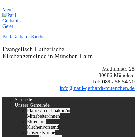
Menü
Paul-Gerhardt-Kirche
Evangelisch-Lutherische
Kirchengemeinde in München-Laim
Mathunistr. 25
80686 München
Tel: 089 / 56 54 70
info@paul-gerhardt-muenchen.de
Erstes
Zum
Startseite
Inhalt:
Unsere Gemeinde
Menü
Pfarrer/in u. Diakon/in
Mitarbeiter/innen
Ehrenamt
Kirchenvorstand
Unsere Kirche