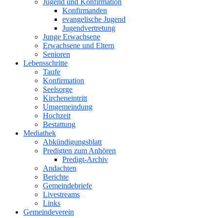
Jugend und Konfirmation
Konfirmanden
evangelische Jugend
Jugendvertretung
Junge Erwachsene
Erwachsene und Eltern
Senioren
Lebensschritte
Taufe
Konfirmation
Seelsorge
Kircheneintritt
Umgemeindung
Hochzeit
Bestattung
Mediathek
Abkündigungsblatt
Predigten zum Anhören
Predigt-Archiv
Andachten
Berichte
Gemeindebriefe
Livestreams
Links
Gemeindeverein