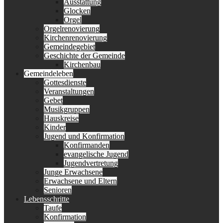
Ausstattung
Glocken
Orgel
Orgelrenovierung
Kirchenrenovierung
Gemeindegebiet
Geschichte der Gemeinde
Kirchenbau
Gemeindeleben
Gottesdienste
Veranstaltungen
Gebet
Musikgruppen
Hauskreise
Kinder
Jugend und Konfirmation
Konfirmanden
evangelische Jugend
Jugendvertretung
Junge Erwachsene
Erwachsene und Eltern
Senioren
Lebensschritte
Taufe
Konfirmation