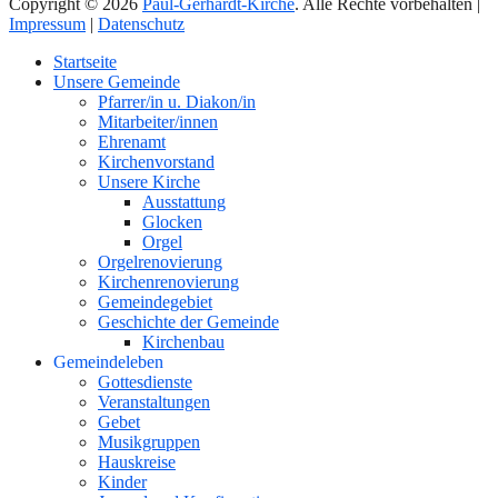
Copyright © 2026
Paul-Gerhardt-Kirche
. Alle Rechte vorbehalten |
Impressum
|
Datenschutz
Nach
Startseite
oben
Unsere Gemeinde
Pfarrer/in u. Diakon/in
Mitarbeiter/innen
Ehrenamt
Kirchenvorstand
Unsere Kirche
Ausstattung
Glocken
Orgel
Orgelrenovierung
Kirchenrenovierung
Gemeindegebiet
Geschichte der Gemeinde
Kirchenbau
Gemeindeleben
Gottesdienste
Veranstaltungen
Gebet
Musikgruppen
Hauskreise
Kinder