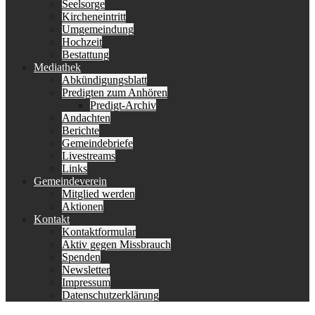
Seelsorge
Kircheneintritt
Umgemeindung
Hochzeit
Bestattung
Mediathek
Abkündigungsblatt
Predigten zum Anhören
Predigt-Archiv
Andachten
Berichte
Gemeindebriefe
Livestreams
Links
Gemeindeverein
Mitglied werden
Aktionen
Kontakt
Kontaktformular
Aktiv gegen Missbrauch
Spenden
Newsletter
Impressum
Datenschutzerklärung