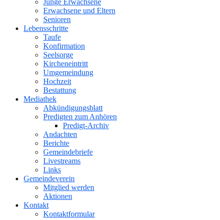
Junge Erwachsene
Erwachsene und Eltern
Senioren
Lebensschritte
Taufe
Konfirmation
Seelsorge
Kircheneintritt
Umgemeindung
Hochzeit
Bestattung
Mediathek
Abkündigungsblatt
Predigten zum Anhören
Predigt-Archiv
Andachten
Berichte
Gemeindebriefe
Livestreams
Links
Gemeindeverein
Mitglied werden
Aktionen
Kontakt
Kontaktformular