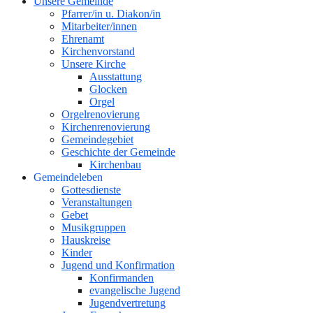
Unsere Gemeinde
Pfarrer/in u. Diakon/in
Mitarbeiter/innen
Ehrenamt
Kirchenvorstand
Unsere Kirche
Ausstattung
Glocken
Orgel
Orgelrenovierung
Kirchenrenovierung
Gemeindegebiet
Geschichte der Gemeinde
Kirchenbau
Gemeindeleben
Gottesdienste
Veranstaltungen
Gebet
Musikgruppen
Hauskreise
Kinder
Jugend und Konfirmation
Konfirmanden
evangelische Jugend
Jugendvertretung