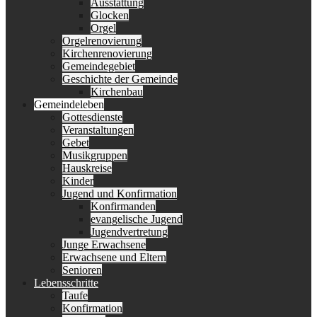
Ausstattung
Glocken
Orgel
Orgelrenovierung
Kirchenrenovierung
Gemeindegebiet
Geschichte der Gemeinde
Kirchenbau
Gemeindeleben
Gottesdienste
Veranstaltungen
Gebet
Musikgruppen
Hauskreise
Kinder
Jugend und Konfirmation
Konfirmanden
evangelische Jugend
Jugendvertretung
Junge Erwachsene
Erwachsene und Eltern
Senioren
Lebensschritte
Taufe
Konfirmation