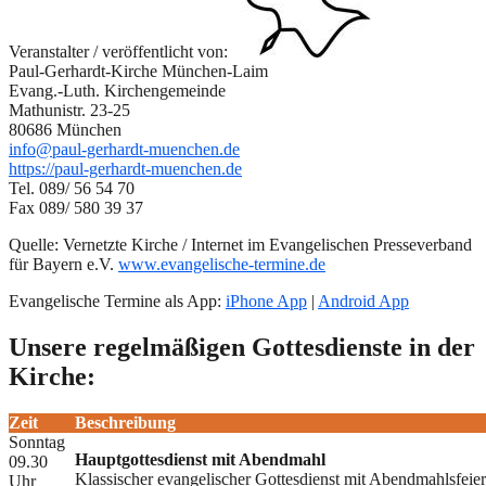
Veranstalter / veröffentlicht von:
Paul-Gerhardt-Kirche München-Laim
Evang.-Luth. Kirchengemeinde
Mathunistr. 23-25
80686 München
info@paul-gerhardt-muenchen.de
https://paul-gerhardt-muenchen.de
Tel. 089/ 56 54 70
Fax 089/ 580 39 37
Quelle: Vernetzte Kirche / Internet im Evangelischen Presseverband
für Bayern e.V.
www.evangelische-termine.de
Evangelische Termine als App:
iPhone App
|
Android App
Unsere regelmäßigen Gottesdienste in der
Kirche:
Zeit
Beschreibung
Sonntag
Hauptgottesdienst mit Abendmahl
09.30
Klassischer evangelischer Gottesdienst mit Abendmahlsfeie
Uhr