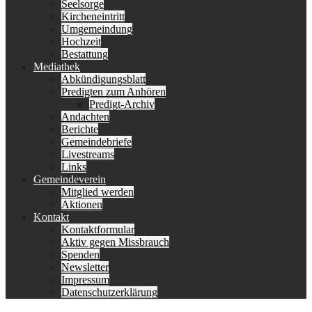
Seelsorge
Kircheneintritt
Umgemeindung
Hochzeit
Bestattung
Mediathek
Abkündigungsblatt
Predigten zum Anhören
Predigt-Archiv
Andachten
Berichte
Gemeindebriefe
Livestreams
Links
Gemeindeverein
Mitglied werden
Aktionen
Kontakt
Kontaktformular
Aktiv gegen Missbrauch
Spenden
Newsletter
Impressum
Datenschutzerklärung