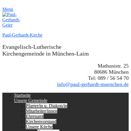
Menü
Paul-Gerhardt-Kirche
Evangelisch-Lutherische
Kirchengemeinde in München-Laim
Mathunistr. 25
80686 München
Tel: 089 / 56 54 70
info@paul-gerhardt-muenchen.de
Erstes
Zum
Startseite
Inhalt:
Unsere Gemeinde
Menü
Pfarrer/in u. Diakon/in
Mitarbeiter/innen
Ehrenamt
Kirchenvorstand
Unsere Kirche