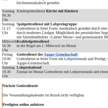
kirchenmusikalisch gestaltet.
Sonntag
Kindergottesdienst
Kirche mit Kindern
09.30
Uhr
Sonntag
Spätgottesdienst mit Lobpreisgruppe
11.15
Gottesdienst in freier Form, musikalisch gestaltet durch ei
Uhr
durch modernes Liedgut. Möglichkeit der persönlichen Seg
mit Abendmahlsfeier »Laimer Messe« und gemeinsamen Mit
Mittwoch
Krabbelgottesdienst
16.30
in der Regel am 1. Mittwoch im Monat
Uhr
Freitag
Gottesdienst der
Agape Gemeinschaft
19.00
Gottesdienst in freier Form mit Lobpreismusik und Predigt
Uhr
Agape-Gemeinschaft.
Samstag
Lobpreisabend
19.30
Einmal im Monat Gottesdienst mit Lobpreismusik und einem
Uhr
Nächste Gottesdienste
Der Veranstaltungskalender ist derzeit nicht verfügbar.
Predigten online anhören