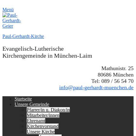
Menü
Paul-Gerhardt-Kirche
Evangelisch-Lutherische
Kirchengemeinde in München-Laim
Mathunistr. 25
80686 München
Tel: 089 / 56 54 70
info@paul-gerhardt-muenchen.de
Erstes
Zum
Startseite
Inhalt:
Unsere Gemeinde
Menü
Pfarrer/in u. Diakon/in
Mitarbeiter/innen
Ehrenamt
Kirchenvorstand
Unsere Kirche