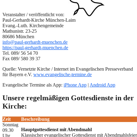
Veranstalter / veröffentlicht von:
Paul-Gerhardt-Kirche München-Laim
Evang.-Luth. Kirchengemeinde
Mathunistr. 23-25
80686 München
info@paul-gerhardt-muenchen.de
https://paul-gerhardt-muenchen.de
Tel. 089/ 56 54 70
Fax 089/ 580 39 37
Quelle: Vernetzte Kirche / Internet im Evangelischen Presseverband
für Bayern e.V.
www.evangelische-termine.de
Evangelische Termine als App:
iPhone App
|
Android App
Unsere regelmäßigen Gottesdienste in der
Kirche:
Zeit
Beschreibung
Sonntag
Hauptgottesdienst mit Abendmahl
09.30
Klassischer evangelischer Gottesdienst mit Abendmahlsfeie
Uhr