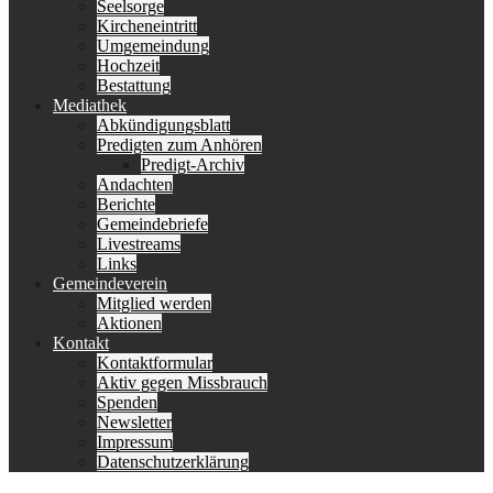
Seelsorge
Kircheneintritt
Umgemeindung
Hochzeit
Bestattung
Mediathek
Abkündigungsblatt
Predigten zum Anhören
Predigt-Archiv
Andachten
Berichte
Gemeindebriefe
Livestreams
Links
Gemeindeverein
Mitglied werden
Aktionen
Kontakt
Kontaktformular
Aktiv gegen Missbrauch
Spenden
Newsletter
Impressum
Datenschutzerklärung