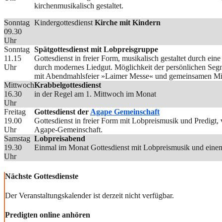
kirchenmusikalisch gestaltet.
Sonntag
Kindergottesdienst
Kirche mit Kindern
09.30
Uhr
Sonntag
Spätgottesdienst mit Lobpreisgruppe
11.15
Gottesdienst in freier Form, musikalisch gestaltet durch ei
Uhr
durch modernes Liedgut. Möglichkeit der persönlichen Seg
mit Abendmahlsfeier »Laimer Messe« und gemeinsamen Mit
Mittwoch
Krabbelgottesdienst
16.30
in der Regel am 1. Mittwoch im Monat
Uhr
Freitag
Gottesdienst der
Agape Gemeinschaft
19.00
Gottesdienst in freier Form mit Lobpreismusik und Predigt
Uhr
Agape-Gemeinschaft.
Samstag
Lobpreisabend
19.30
Einmal im Monat Gottesdienst mit Lobpreismusik und einem
Uhr
Nächste Gottesdienste
Der Veranstaltungskalender ist derzeit nicht verfügbar.
Predigten online anhören