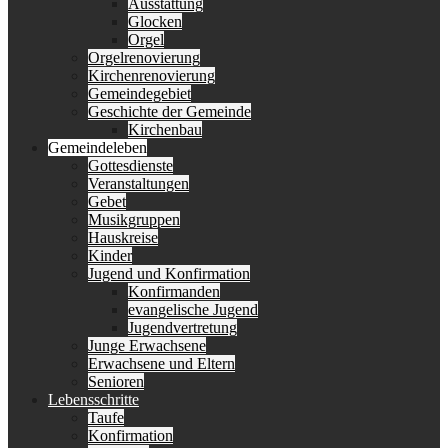
Ausstattung
Glocken
Orgel
Orgelrenovierung
Kirchenrenovierung
Gemeindegebiet
Geschichte der Gemeinde
Kirchenbau
Gemeindeleben
Gottesdienste
Veranstaltungen
Gebet
Musikgruppen
Hauskreise
Kinder
Jugend und Konfirmation
Konfirmanden
evangelische Jugend
Jugendvertretung
Junge Erwachsene
Erwachsene und Eltern
Senioren
Lebensschritte
Taufe
Konfirmation