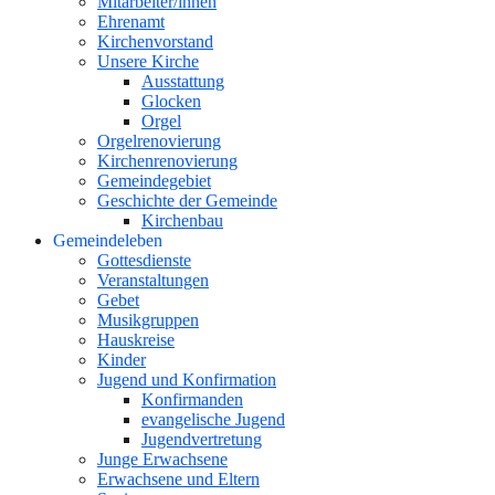
Mitarbeiter/innen
Ehrenamt
Kirchenvorstand
Unsere Kirche
Ausstattung
Glocken
Orgel
Orgelrenovierung
Kirchenrenovierung
Gemeindegebiet
Geschichte der Gemeinde
Kirchenbau
Gemeindeleben
Gottesdienste
Veranstaltungen
Gebet
Musikgruppen
Hauskreise
Kinder
Jugend und Konfirmation
Konfirmanden
evangelische Jugend
Jugendvertretung
Junge Erwachsene
Erwachsene und Eltern