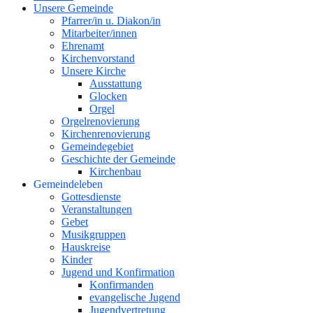
Unsere Gemeinde
Pfarrer/in u. Diakon/in
Mitarbeiter/innen
Ehrenamt
Kirchenvorstand
Unsere Kirche
Ausstattung
Glocken
Orgel
Orgelrenovierung
Kirchenrenovierung
Gemeindegebiet
Geschichte der Gemeinde
Kirchenbau
Gemeindeleben
Gottesdienste
Veranstaltungen
Gebet
Musikgruppen
Hauskreise
Kinder
Jugend und Konfirmation
Konfirmanden
evangelische Jugend
Jugendvertretung