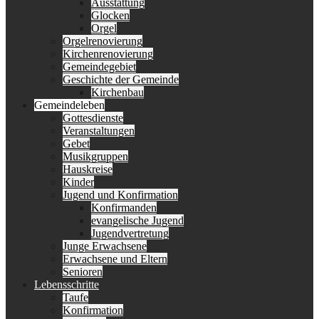
Ausstattung
Glocken
Orgel
Orgelrenovierung
Kirchenrenovierung
Gemeindegebiet
Geschichte der Gemeinde
Kirchenbau
Gemeindeleben
Gottesdienste
Veranstaltungen
Gebet
Musikgruppen
Hauskreise
Kinder
Jugend und Konfirmation
Konfirmanden
evangelische Jugend
Jugendvertretung
Junge Erwachsene
Erwachsene und Eltern
Senioren
Lebensschritte
Taufe
Konfirmation