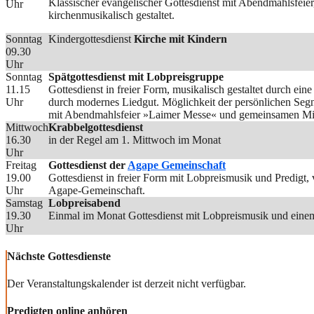
Klassischer evangelischer Gottesdienst mit Abendmahlsfeie
Uhr
kirchenmusikalisch gestaltet.
Sonntag
Kindergottesdienst
Kirche mit Kindern
09.30
Uhr
Sonntag
Spätgottesdienst mit Lobpreisgruppe
11.15
Gottesdienst in freier Form, musikalisch gestaltet durch ei
Uhr
durch modernes Liedgut. Möglichkeit der persönlichen Seg
mit Abendmahlsfeier »Laimer Messe« und gemeinsamen Mit
Mittwoch
Krabbelgottesdienst
16.30
in der Regel am 1. Mittwoch im Monat
Uhr
Freitag
Gottesdienst der
Agape Gemeinschaft
19.00
Gottesdienst in freier Form mit Lobpreismusik und Predigt
Uhr
Agape-Gemeinschaft.
Samstag
Lobpreisabend
19.30
Einmal im Monat Gottesdienst mit Lobpreismusik und einem
Uhr
Nächste Gottesdienste
Der Veranstaltungskalender ist derzeit nicht verfügbar.
Predigten online anhören