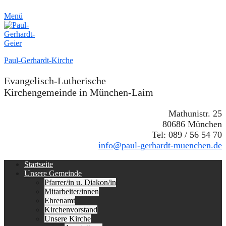
Menü
Paul-Gerhardt-Kirche
Evangelisch-Lutherische
Kirchengemeinde in München-Laim
Mathunistr. 25
80686 München
Tel: 089 / 56 54 70
info@paul-gerhardt-muenchen.de
Erstes
Zum
Startseite
Inhalt:
Unsere Gemeinde
Menü
Pfarrer/in u. Diakon/in
Mitarbeiter/innen
Ehrenamt
Kirchenvorstand
Unsere Kirche