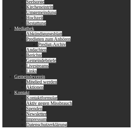
Seelsorge
Kircheneintritt
Umgemeindung
Hochzeit
Bestattung
Mediathek
Abkündigungsblatt
Predigten zum Anhören
Predigt-Archiv
Andachten
Berichte
Gemeindebriefe
Livestreams
Links
Gemeindeverein
Mitglied werden
Aktionen
Kontakt
Kontaktformular
Aktiv gegen Missbrauch
Spenden
Newsletter
Impressum
Datenschutzerklärung