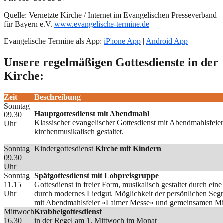
Quelle: Vernetzte Kirche / Internet im Evangelischen Presseverband
für Bayern e.V.
www.evangelische-termine.de
Evangelische Termine als App:
iPhone App
|
Android App
Unsere regelmäßigen Gottesdienste in der
Kirche:
Zeit
Beschreibung
Sonntag
Hauptgottesdienst mit Abendmahl
09.30
Klassischer evangelischer Gottesdienst mit Abendmahlsfeie
Uhr
kirchenmusikalisch gestaltet.
Sonntag
Kindergottesdienst
Kirche mit Kindern
09.30
Uhr
Sonntag
Spätgottesdienst mit Lobpreisgruppe
11.15
Gottesdienst in freier Form, musikalisch gestaltet durch ei
Uhr
durch modernes Liedgut. Möglichkeit der persönlichen Seg
mit Abendmahlsfeier »Laimer Messe« und gemeinsamen Mit
Mittwoch
Krabbelgottesdienst
16.30
in der Regel am 1. Mittwoch im Monat