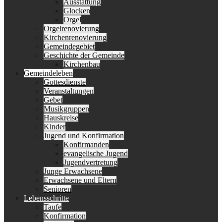
Ausstattung
Glocken
Orgel
Orgelrenovierung
Kirchenrenovierung
Gemeindegebiet
Geschichte der Gemeinde
Kirchenbau
Gemeindeleben
Gottesdienste
Veranstaltungen
Gebet
Musikgruppen
Hauskreise
Kinder
Jugend und Konfirmation
Konfirmanden
evangelische Jugend
Jugendvertretung
Junge Erwachsene
Erwachsene und Eltern
Senioren
Lebensschritte
Taufe
Konfirmation