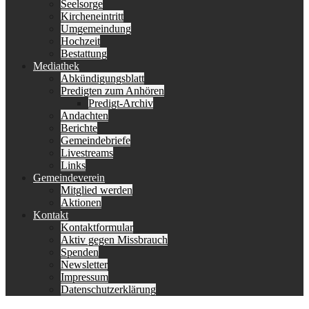
Seelsorge
Kircheneintritt
Umgemeindung
Hochzeit
Bestattung
Mediathek
Abkündigungsblatt
Predigten zum Anhören
Predigt-Archiv
Andachten
Berichte
Gemeindebriefe
Livestreams
Links
Gemeindeverein
Mitglied werden
Aktionen
Kontakt
Kontaktformular
Aktiv gegen Missbrauch
Spenden
Newsletter
Impressum
Datenschutzerklärung