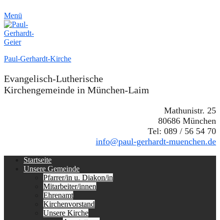
Menü
Paul-Gerhardt-Kirche
Evangelisch-Lutherische
Kirchengemeinde in München-Laim
Mathunistr. 25
80686 München
Tel: 089 / 56 54 70
info@paul-gerhardt-muenchen.de
Erstes
Zum
Startseite
Inhalt:
Unsere Gemeinde
Menü
Pfarrer/in u. Diakon/in
Mitarbeiter/innen
Ehrenamt
Kirchenvorstand
Unsere Kirche