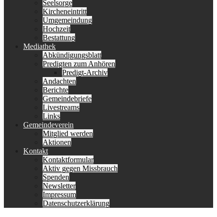
Seelsorge
Kircheneintritt
Umgemeindung
Hochzeit
Bestattung
Mediathek
Abkündigungsblatt
Predigten zum Anhören
Predigt-Archiv
Andachten
Berichte
Gemeindebriefe
Livestreams
Links
Gemeindeverein
Mitglied werden
Aktionen
Kontakt
Kontaktformular
Aktiv gegen Missbrauch
Spenden
Newsletter
Impressum
Datenschutzerklärung