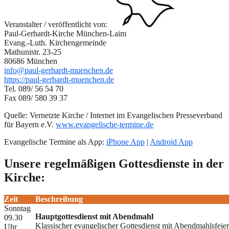
Veranstalter / veröffentlicht von:
Paul-Gerhardt-Kirche München-Laim
Evang.-Luth. Kirchengemeinde
Mathunistr. 23-25
80686 München
info@paul-gerhardt-muenchen.de
https://paul-gerhardt-muenchen.de
Tel. 089/ 56 54 70
Fax 089/ 580 39 37
Quelle: Vernetzte Kirche / Internet im Evangelischen Presseverband
für Bayern e.V.
www.evangelische-termine.de
Evangelische Termine als App:
iPhone App
|
Android App
Unsere regelmäßigen Gottesdienste in der
Kirche:
Zeit
Beschreibung
Sonntag
Hauptgottesdienst mit Abendmahl
09.30
Klassischer evangelischer Gottesdienst mit Abendmahlsfeie
Uhr