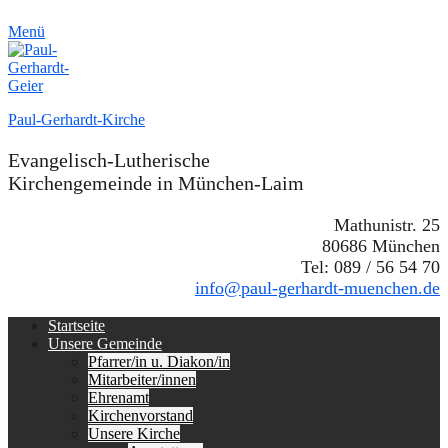
Menü
Paul-Gerhardt-Kirche
Evangelisch-Lutherische
Kirchengemeinde in München-Laim
Mathunistr. 25
80686 München
Tel: 089 / 56 54 70
info@paul-gerhardt-muenchen.de
Erstes
Zum
Startseite
Inhalt:
Unsere Gemeinde
Menü
Pfarrer/in u. Diakon/in
Mitarbeiter/innen
Ehrenamt
Kirchenvorstand
Unsere Kirche