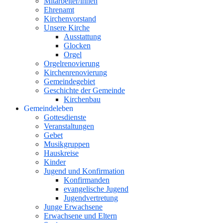
Mitarbeiter/innen
Ehrenamt
Kirchenvorstand
Unsere Kirche
Ausstattung
Glocken
Orgel
Orgelrenovierung
Kirchenrenovierung
Gemeindegebiet
Geschichte der Gemeinde
Kirchenbau
Gemeindeleben
Gottesdienste
Veranstaltungen
Gebet
Musikgruppen
Hauskreise
Kinder
Jugend und Konfirmation
Konfirmanden
evangelische Jugend
Jugendvertretung
Junge Erwachsene
Erwachsene und Eltern