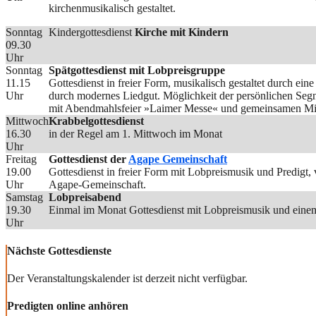
kirchenmusikalisch gestaltet.
Sonntag
Kindergottesdienst
Kirche mit Kindern
09.30
Uhr
Sonntag
Spätgottesdienst mit Lobpreisgruppe
11.15
Gottesdienst in freier Form, musikalisch gestaltet durch ei
Uhr
durch modernes Liedgut. Möglichkeit der persönlichen Seg
mit Abendmahlsfeier »Laimer Messe« und gemeinsamen Mit
Mittwoch
Krabbelgottesdienst
16.30
in der Regel am 1. Mittwoch im Monat
Uhr
Freitag
Gottesdienst der
Agape Gemeinschaft
19.00
Gottesdienst in freier Form mit Lobpreismusik und Predigt
Uhr
Agape-Gemeinschaft.
Samstag
Lobpreisabend
19.30
Einmal im Monat Gottesdienst mit Lobpreismusik und einem
Uhr
Nächste Gottesdienste
Der Veranstaltungskalender ist derzeit nicht verfügbar.
Predigten online anhören