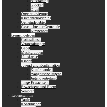
Ausstattung
Glocken
Orgel
Orgelrenovierung
Kirchenrenovierung
Gemeindegebiet
Geschichte der Gemeinde
Kirchenbau
Gemeindeleben
Gottesdienste
Veranstaltungen
Gebet
Musikgruppen
Hauskreise
Kinder
Jugend und Konfirmation
Konfirmanden
evangelische Jugend
Jugendvertretung
Junge Erwachsene
Erwachsene und Eltern
Senioren
Lebensschritte
Taufe
Konfirmation