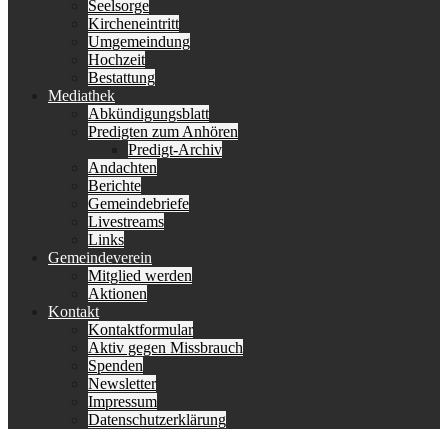
Seelsorge
Kircheneintritt
Umgemeindung
Hochzeit
Bestattung
Mediathek
Abkündigungsblatt
Predigten zum Anhören
Predigt-Archiv
Andachten
Berichte
Gemeindebriefe
Livestreams
Links
Gemeindeverein
Mitglied werden
Aktionen
Kontakt
Kontaktformular
Aktiv gegen Missbrauch
Spenden
Newsletter
Impressum
Datenschutzerklärung