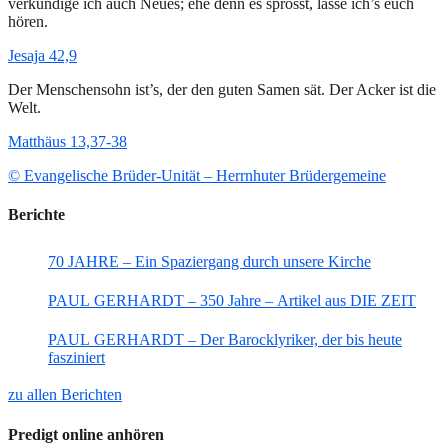
verkündige ich auch Neues; ehe denn es sprosst, lasse ich’s euch
hören.
Jesaja 42,9
Der Menschensohn ist’s, der den guten Samen sät. Der Acker ist die
Welt.
Matthäus 13,37-38
© Evangelische Brüder-Unität – Herrnhuter Brüdergemeine
Berichte
70 JAHRE – Ein Spaziergang durch unsere Kirche
PAUL GERHARDT – 350 Jahre – Artikel aus DIE ZEIT
PAUL GERHARDT – Der Barocklyriker, der bis heute
fasziniert
zu allen Berichten
Predigt online anhören