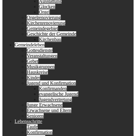
Ausstattung
Glocken
Orgel
Orgelrenovierung
Kirchenrenovierung
Gemeindegebiet
Geschichte der Gemeinde
Kirchenbau
Gemeindeleben
Gottesdienste
Veranstaltungen
Gebet
Musikgruppen
Hauskreise
Kinder
Jugend und Konfirmation
Konfirmanden
evangelische Jugend
Jugendvertretung
Junge Erwachsene
Erwachsene und Eltern
Senioren
Lebensschritte
Taufe
Konfirmation