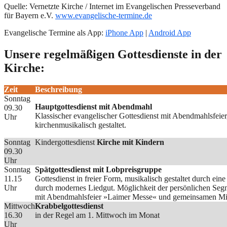
Quelle: Vernetzte Kirche / Internet im Evangelischen Presseverband
für Bayern e.V.
www.evangelische-termine.de
Evangelische Termine als App:
iPhone App
|
Android App
Unsere regelmäßigen Gottesdienste in der
Kirche:
Zeit
Beschreibung
Sonntag
Hauptgottesdienst mit Abendmahl
09.30
Klassischer evangelischer Gottesdienst mit Abendmahlsfeie
Uhr
kirchenmusikalisch gestaltet.
Sonntag
Kindergottesdienst
Kirche mit Kindern
09.30
Uhr
Sonntag
Spätgottesdienst mit Lobpreisgruppe
11.15
Gottesdienst in freier Form, musikalisch gestaltet durch ei
Uhr
durch modernes Liedgut. Möglichkeit der persönlichen Seg
mit Abendmahlsfeier »Laimer Messe« und gemeinsamen Mit
Mittwoch
Krabbelgottesdienst
16.30
in der Regel am 1. Mittwoch im Monat
Uhr