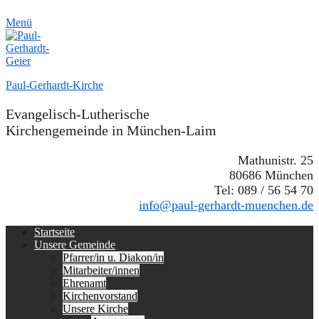
Menü
Paul-Gerhardt-Kirche
Evangelisch-Lutherische
Kirchengemeinde in München-Laim
Mathunistr. 25
80686 München
Tel: 089 / 56 54 70
info@paul-gerhardt-muenchen.de
Erstes
Zum
Startseite
Inhalt:
Unsere Gemeinde
Menü
Pfarrer/in u. Diakon/in
Mitarbeiter/innen
Ehrenamt
Kirchenvorstand
Unsere Kirche