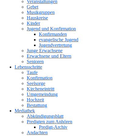
Veranstaltungen
Gebet
Musikgruppen
Hauskreise
Kinder
Jugend und Konfirmation
Konfirmanden
evangelische Jugend
Jugendvertretung
Junge Erwachsene
Erwachsene und Eltern
Senioren
Lebensschritte
Taufe
Konfirmation
Seelsorge
Kircheneintritt
Umgemeindung
Hochzeit
Bestattung
Mediathek
Abkündigungsblatt
Predigten zum Anhören
Predigt-Archiv
Andachten