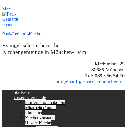
Menü
Paul-Gerhardt-Kirche
Evangelisch-Lutherische
Kirchengemeinde in München-Laim
Mathunistr. 25
80686 München
Tel: 089 / 56 54 70
info@paul-gerhardt-muenchen.de
Erstes
Zum
Startseite
Inhalt:
Unsere Gemeinde
Menü
Pfarrer/in u. Diakon/in
Mitarbeiter/innen
Ehrenamt
Kirchenvorstand
Unsere Kirche