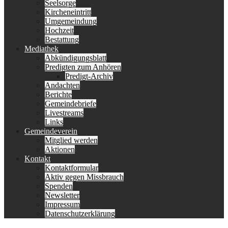
Seelsorge
Kircheneintritt
Umgemeindung
Hochzeit
Bestattung
Mediathek
Abkündigungsblatt
Predigten zum Anhören
Predigt-Archiv
Andachten
Berichte
Gemeindebriefe
Livestreams
Links
Gemeindeverein
Mitglied werden
Aktionen
Kontakt
Kontaktformular
Aktiv gegen Missbrauch
Spenden
Newsletter
Impressum
Datenschutzerklärung