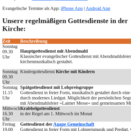
Evangelische Termine als App:
iPhone App
|
Android App
Unsere regelmäßigen Gottesdienste in der
Kirche:
Zeit
Beschreibung
Sonntag
Hauptgottesdienst mit Abendmahl
09.30
Klassischer evangelischer Gottesdienst mit Abendmahlsfeie
Uhr
kirchenmusikalisch gestaltet.
Sonntag
Kindergottesdienst
Kirche mit Kindern
09.30
Uhr
Sonntag
Spätgottesdienst mit Lobpreisgruppe
11.15
Gottesdienst in freier Form, musikalisch gestaltet durch ei
Uhr
durch modernes Liedgut. Möglichkeit der persönlichen Seg
mit Abendmahlsfeier »Laimer Messe« und gemeinsamen Mit
Mittwoch
Krabbelgottesdienst
16.30
in der Regel am 1. Mittwoch im Monat
Uhr
Freitag
Gottesdienst der
Agape Gemeinschaft
19.00
Gottesdienst in freier Form mit Lobpreismusik und Predigt