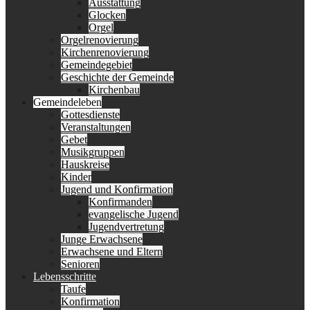
Ausstattung
Glocken
Orgel
Orgelrenovierung
Kirchenrenovierung
Gemeindegebiet
Geschichte der Gemeinde
Kirchenbau
Gemeindeleben
Gottesdienste
Veranstaltungen
Gebet
Musikgruppen
Hauskreise
Kinder
Jugend und Konfirmation
Konfirmanden
evangelische Jugend
Jugendvertretung
Junge Erwachsene
Erwachsene und Eltern
Senioren
Lebensschritte
Taufe
Konfirmation