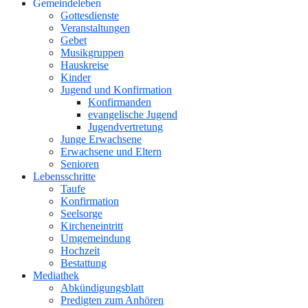
Gemeindeleben
Gottesdienste
Veranstaltungen
Gebet
Musikgruppen
Hauskreise
Kinder
Jugend und Konfirmation
Konfirmanden
evangelische Jugend
Jugendvertretung
Junge Erwachsene
Erwachsene und Eltern
Senioren
Lebensschritte
Taufe
Konfirmation
Seelsorge
Kircheneintritt
Umgemeindung
Hochzeit
Bestattung
Mediathek
Abkündigungsblatt
Predigten zum Anhören