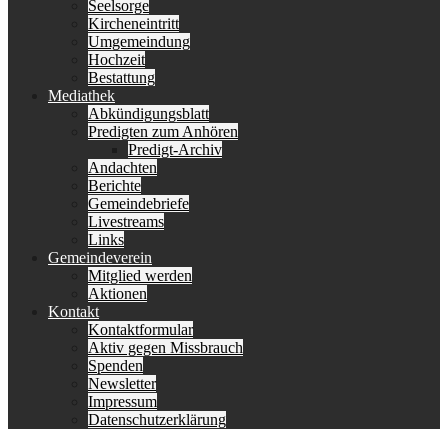
Seelsorge
Kircheneintritt
Umgemeindung
Hochzeit
Bestattung
Mediathek
Abkündigungsblatt
Predigten zum Anhören
Predigt-Archiv
Andachten
Berichte
Gemeindebriefe
Livestreams
Links
Gemeindeverein
Mitglied werden
Aktionen
Kontakt
Kontaktformular
Aktiv gegen Missbrauch
Spenden
Newsletter
Impressum
Datenschutzerklärung