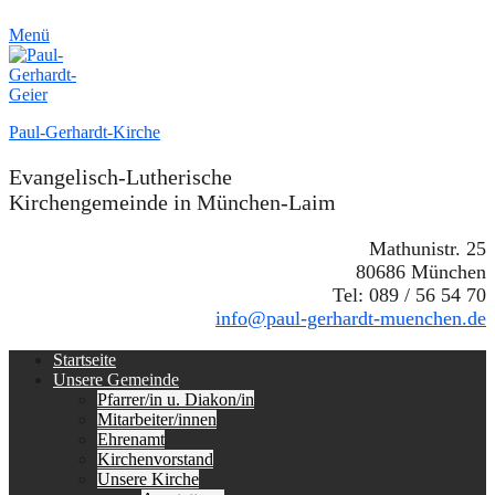
Menü
Paul-Gerhardt-Kirche
Evangelisch-Lutherische
Kirchengemeinde in München-Laim
Mathunistr. 25
80686 München
Tel: 089 / 56 54 70
info@paul-gerhardt-muenchen.de
Erstes
Zum
Startseite
Inhalt:
Unsere Gemeinde
Menü
Pfarrer/in u. Diakon/in
Mitarbeiter/innen
Ehrenamt
Kirchenvorstand
Unsere Kirche