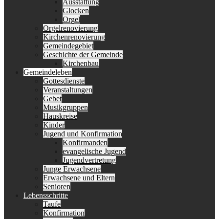
Ausstattung
Glocken
Orgel
Orgelrenovierung
Kirchenrenovierung
Gemeindegebiet
Geschichte der Gemeinde
Kirchenbau
Gemeindeleben
Gottesdienste
Veranstaltungen
Gebet
Musikgruppen
Hauskreise
Kinder
Jugend und Konfirmation
Konfirmanden
evangelische Jugend
Jugendvertretung
Junge Erwachsene
Erwachsene und Eltern
Senioren
Lebensschritte
Taufe
Konfirmation