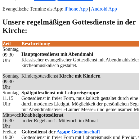
Evangelische Termine als App:
iPhone App
|
Android App
Unsere regelmäßigen Gottesdienste in der
Kirche:
Zeit
Beschreibung
Sonntag
Hauptgottesdienst mit Abendmahl
09.30
Klassischer evangelischer Gottesdienst mit Abendmahlsfeie
Uhr
kirchenmusikalisch gestaltet.
Sonntag
Kindergottesdienst
Kirche mit Kindern
09.30
Uhr
Sonntag
Spätgottesdienst mit Lobpreisgruppe
11.15
Gottesdienst in freier Form, musikalisch gestaltet durch ei
Uhr
durch modernes Liedgut. Möglichkeit der persönlichen Seg
mit Abendmahlsfeier »Laimer Messe« und gemeinsamen Mit
Mittwoch
Krabbelgottesdienst
16.30
in der Regel am 1. Mittwoch im Monat
Uhr
Freitag
Gottesdienst der
Agape Gemeinschaft
19.00
Gottesdienst in freier Form mit Lobpreismusik und Predigt