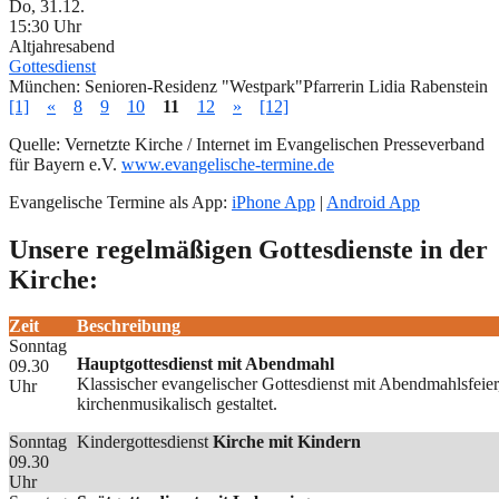
Do, 31.12.
15:30 Uhr
Altjahresabend
Gottesdienst
München:
Senioren-Residenz "Westpark"
Pfarrerin Lidia Rabenstein
[1]
«
8
9
10
11
12
»
[12]
Quelle: Vernetzte Kirche / Internet im Evangelischen Presseverband
für Bayern e.V.
www.evangelische-termine.de
Evangelische Termine als App:
iPhone App
|
Android App
Unsere regelmäßigen Gottesdienste in der
Kirche:
Zeit
Beschreibung
Sonntag
Hauptgottesdienst mit Abendmahl
09.30
Klassischer evangelischer Gottesdienst mit Abendmahlsfeie
Uhr
kirchenmusikalisch gestaltet.
Sonntag
Kindergottesdienst
Kirche mit Kindern
09.30
Uhr