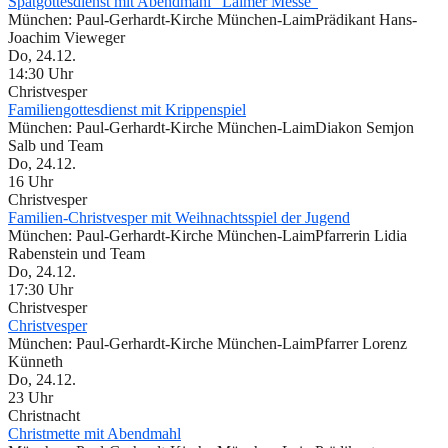
Spätgottesdienst mit Abendmahl "Laimer Messe"
München:
Paul-Gerhardt-Kirche München-Laim
Prädikant Hans-
Joachim Vieweger
Do, 24.12.
14:30 Uhr
Christvesper
Familiengottesdienst mit Krippenspiel
München:
Paul-Gerhardt-Kirche München-Laim
Diakon Semjon
Salb und Team
Do, 24.12.
16 Uhr
Christvesper
Familien-Christvesper mit Weihnachtsspiel der Jugend
München:
Paul-Gerhardt-Kirche München-Laim
Pfarrerin Lidia
Rabenstein und Team
Do, 24.12.
17:30 Uhr
Christvesper
Christvesper
München:
Paul-Gerhardt-Kirche München-Laim
Pfarrer Lorenz
Künneth
Do, 24.12.
23 Uhr
Christnacht
Christmette mit Abendmahl