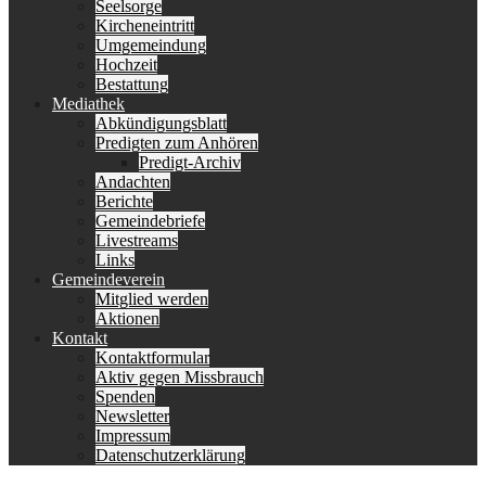
Seelsorge
Kircheneintritt
Umgemeindung
Hochzeit
Bestattung
Mediathek
Abkündigungsblatt
Predigten zum Anhören
Predigt-Archiv
Andachten
Berichte
Gemeindebriefe
Livestreams
Links
Gemeindeverein
Mitglied werden
Aktionen
Kontakt
Kontaktformular
Aktiv gegen Missbrauch
Spenden
Newsletter
Impressum
Datenschutzerklärung