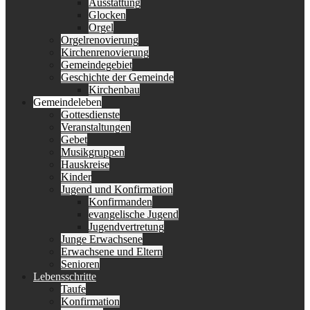
Ausstattung
Glocken
Orgel
Orgelrenovierung
Kirchenrenovierung
Gemeindegebiet
Geschichte der Gemeinde
Kirchenbau
Gemeindeleben
Gottesdienste
Veranstaltungen
Gebet
Musikgruppen
Hauskreise
Kinder
Jugend und Konfirmation
Konfirmanden
evangelische Jugend
Jugendvertretung
Junge Erwachsene
Erwachsene und Eltern
Senioren
Lebensschritte
Taufe
Konfirmation