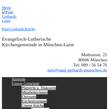
Menü
Paul-Gerhardt-Kirche
Evangelisch-Lutherische
Kirchengemeinde in München-Laim
Mathunistr. 25
80686 München
Tel: 089 / 56 54 70
info@paul-gerhardt-muenchen.de
Erstes
Zum
Startseite
Inhalt:
Unsere Gemeinde
Menü
Pfarrer/in u. Diakon/in
Mitarbeiter/innen
Ehrenamt
Kirchenvorstand
Unsere Kirche