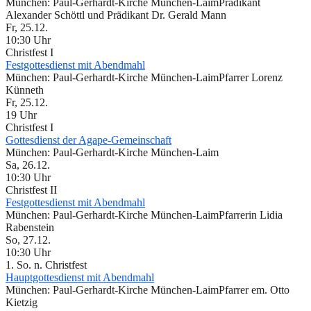
München:
Paul-Gerhardt-Kirche München-Laim
Prädikant
Alexander Schöttl und Prädikant Dr. Gerald Mann
Fr, 25.12.
10:30 Uhr
Christfest I
Festgottesdienst mit Abendmahl
München:
Paul-Gerhardt-Kirche München-Laim
Pfarrer Lorenz
Künneth
Fr, 25.12.
19 Uhr
Christfest I
Gottesdienst der Agape-Gemeinschaft
München:
Paul-Gerhardt-Kirche München-Laim
Sa, 26.12.
10:30 Uhr
Christfest II
Festgottesdienst mit Abendmahl
München:
Paul-Gerhardt-Kirche München-Laim
Pfarrerin Lidia
Rabenstein
So, 27.12.
10:30 Uhr
1. So. n. Christfest
Hauptgottesdienst mit Abendmahl
München:
Paul-Gerhardt-Kirche München-Laim
Pfarrer em. Otto
Kietzig