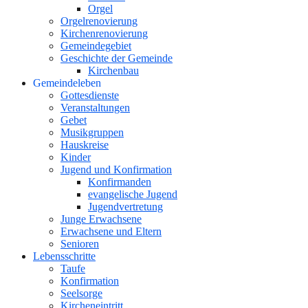
Orgel
Orgelrenovierung
Kirchenrenovierung
Gemeindegebiet
Geschichte der Gemeinde
Kirchenbau
Gemeindeleben
Gottesdienste
Veranstaltungen
Gebet
Musikgruppen
Hauskreise
Kinder
Jugend und Konfirmation
Konfirmanden
evangelische Jugend
Jugendvertretung
Junge Erwachsene
Erwachsene und Eltern
Senioren
Lebensschritte
Taufe
Konfirmation
Seelsorge
Kircheneintritt