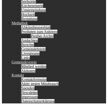
Seelsorge
Kircheneintritt
Umgemeindung
Hochzeit
Bestattung
Mediathek
Abkündigungsblatt
Predigten zum Anhören
Predigt-Archiv
Andachten
Berichte
Gemeindebriefe
Livestreams
Links
Gemeindeverein
Mitglied werden
Aktionen
Kontakt
Kontaktformular
Aktiv gegen Missbrauch
Spenden
Newsletter
Impressum
Datenschutzerklärung