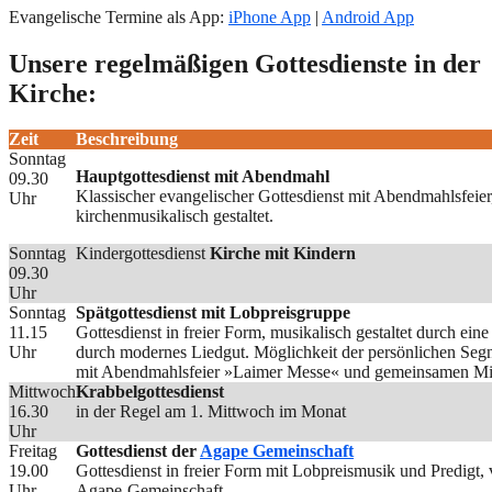
Evangelische Termine als App:
iPhone App
|
Android App
Unsere regelmäßigen Gottesdienste in der
Kirche:
Zeit
Beschreibung
Sonntag
Hauptgottesdienst mit Abendmahl
09.30
Klassischer evangelischer Gottesdienst mit Abendmahlsfeie
Uhr
kirchenmusikalisch gestaltet.
Sonntag
Kindergottesdienst
Kirche mit Kindern
09.30
Uhr
Sonntag
Spätgottesdienst mit Lobpreisgruppe
11.15
Gottesdienst in freier Form, musikalisch gestaltet durch ei
Uhr
durch modernes Liedgut. Möglichkeit der persönlichen Seg
mit Abendmahlsfeier »Laimer Messe« und gemeinsamen Mit
Mittwoch
Krabbelgottesdienst
16.30
in der Regel am 1. Mittwoch im Monat
Uhr
Freitag
Gottesdienst der
Agape Gemeinschaft
19.00
Gottesdienst in freier Form mit Lobpreismusik und Predigt
Uhr
Agape-Gemeinschaft.