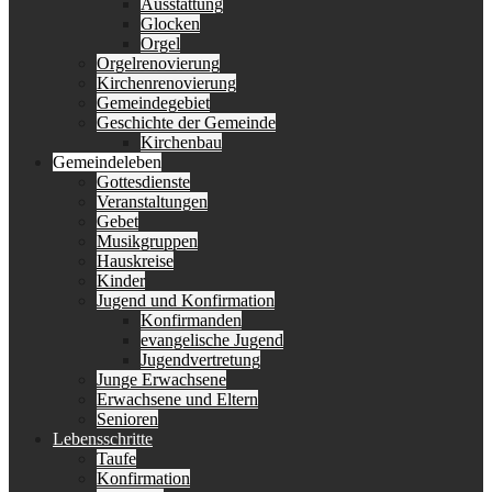
Ausstattung
Glocken
Orgel
Orgelrenovierung
Kirchenrenovierung
Gemeindegebiet
Geschichte der Gemeinde
Kirchenbau
Gemeindeleben
Gottesdienste
Veranstaltungen
Gebet
Musikgruppen
Hauskreise
Kinder
Jugend und Konfirmation
Konfirmanden
evangelische Jugend
Jugendvertretung
Junge Erwachsene
Erwachsene und Eltern
Senioren
Lebensschritte
Taufe
Konfirmation