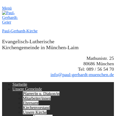
Menü
Paul-Gerhardt-Kirche
Evangelisch-Lutherische
Kirchengemeinde in München-Laim
Mathunistr. 25
80686 München
Tel: 089 / 56 54 70
info@paul-gerhardt-muenchen.de
Erstes
Zum
Startseite
Inhalt:
Unsere Gemeinde
Menü
Pfarrer/in u. Diakon/in
Mitarbeiter/innen
Ehrenamt
Kirchenvorstand
Unsere Kirche