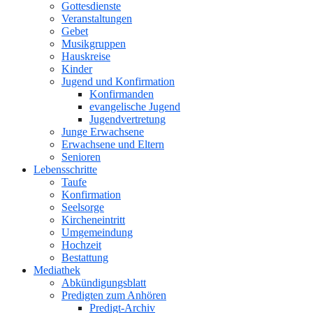
Gottesdienste
Veranstaltungen
Gebet
Musikgruppen
Hauskreise
Kinder
Jugend und Konfirmation
Konfirmanden
evangelische Jugend
Jugendvertretung
Junge Erwachsene
Erwachsene und Eltern
Senioren
Lebensschritte
Taufe
Konfirmation
Seelsorge
Kircheneintritt
Umgemeindung
Hochzeit
Bestattung
Mediathek
Abkündigungsblatt
Predigten zum Anhören
Predigt-Archiv