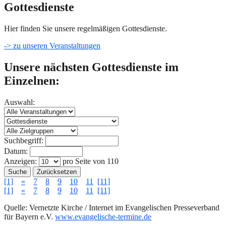
Gottesdienste
Hier finden Sie unsere regelmäßigen Gottesdienste.
-> zu unseren Veranstaltungen
Unsere nächsten Gottesdienste im
Einzelnen:
Auswahl:
Suchbegriff:
Datum:
Anzeigen:
pro Seite von
110
Suche
Zurücksetzen
[1]
«
7
8
9
10
11
[11]
[1]
«
7
8
9
10
11
[11]
Quelle: Vernetzte Kirche / Internet im Evangelischen Presseverband
für Bayern e.V.
www.evangelische-termine.de