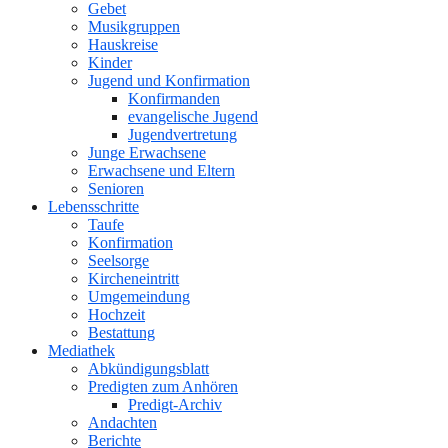
Gebet
Musikgruppen
Hauskreise
Kinder
Jugend und Konfirmation
Konfirmanden
evangelische Jugend
Jugendvertretung
Junge Erwachsene
Erwachsene und Eltern
Senioren
Lebensschritte
Taufe
Konfirmation
Seelsorge
Kircheneintritt
Umgemeindung
Hochzeit
Bestattung
Mediathek
Abkündigungsblatt
Predigten zum Anhören
Predigt-Archiv
Andachten
Berichte