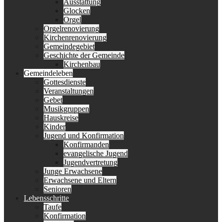
Ausstattung
Glocken
Orgel
Orgelrenovierung
Kirchenrenovierung
Gemeindegebiet
Geschichte der Gemeinde
Kirchenbau
Gemeindeleben
Gottesdienste
Veranstaltungen
Gebet
Musikgruppen
Hauskreise
Kinder
Jugend und Konfirmation
Konfirmanden
evangelische Jugend
Jugendvertretung
Junge Erwachsene
Erwachsene und Eltern
Senioren
Lebensschritte
Taufe
Konfirmation