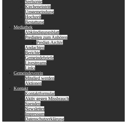
Seelsorge
Kircheneintritt
Umgemeindung
Hochzeit
Bestattung
Mediathek
Abkündigungsblatt
Predigten zum Anhören
Predigt-Archiv
Andachten
Berichte
Gemeindebriefe
Livestreams
Links
Gemeindeverein
Mitglied werden
Aktionen
Kontakt
Kontaktformular
Aktiv gegen Missbrauch
Spenden
Newsletter
Impressum
Datenschutzerklärung