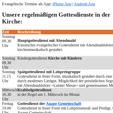
Evangelische Termine als App:
iPhone App
|
Android App
Unsere regelmäßigen Gottesdienste in der
Kirche:
Zeit
Beschreibung
Sonntag
Hauptgottesdienst mit Abendmahl
09.30
Klassischer evangelischer Gottesdienst mit Abendmahlsfeie
Uhr
kirchenmusikalisch gestaltet.
Sonntag
Kindergottesdienst
Kirche mit Kindern
09.30
Uhr
Sonntag
Spätgottesdienst mit Lobpreisgruppe
11.15
Gottesdienst in freier Form, musikalisch gestaltet durch ei
Uhr
durch modernes Liedgut. Möglichkeit der persönlichen Seg
mit Abendmahlsfeier »Laimer Messe« und gemeinsamen Mit
Mittwoch
Krabbelgottesdienst
16.30
in der Regel am 1. Mittwoch im Monat
Uhr
Freitag
Gottesdienst der
Agape Gemeinschaft
19.00
Gottesdienst in freier Form mit Lobpreismusik und Predigt
Uhr
Agape-Gemeinschaft.