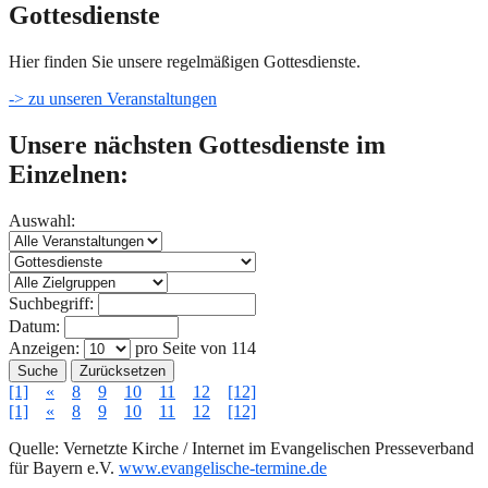
Gottesdienste
Hier finden Sie unsere regelmäßigen Gottesdienste.
-> zu unseren Veranstaltungen
Unsere nächsten Gottesdienste im
Einzelnen:
Auswahl:
Suchbegriff:
Datum:
Anzeigen:
pro Seite von
114
Suche
Zurücksetzen
[1]
«
8
9
10
11
12
[12]
[1]
«
8
9
10
11
12
[12]
Quelle: Vernetzte Kirche / Internet im Evangelischen Presseverband
für Bayern e.V.
www.evangelische-termine.de