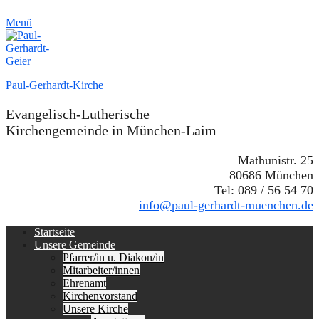
Menü
Paul-Gerhardt-Kirche
Evangelisch-Lutherische
Kirchengemeinde in München-Laim
Mathunistr. 25
80686 München
Tel: 089 / 56 54 70
info@paul-gerhardt-muenchen.de
Erstes
Zum
Startseite
Inhalt:
Unsere Gemeinde
Menü
Pfarrer/in u. Diakon/in
Mitarbeiter/innen
Ehrenamt
Kirchenvorstand
Unsere Kirche