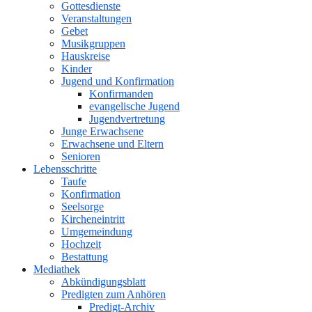
Gottesdienste
Veranstaltungen
Gebet
Musikgruppen
Hauskreise
Kinder
Jugend und Konfirmation
Konfirmanden
evangelische Jugend
Jugendvertretung
Junge Erwachsene
Erwachsene und Eltern
Senioren
Lebensschritte
Taufe
Konfirmation
Seelsorge
Kircheneintritt
Umgemeindung
Hochzeit
Bestattung
Mediathek
Abkündigungsblatt
Predigten zum Anhören
Predigt-Archiv