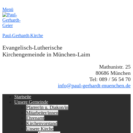
Menü
Paul-Gerhardt-Kirche
Evangelisch-Lutherische
Kirchengemeinde in München-Laim
Mathunistr. 25
80686 München
Tel: 089 / 56 54 70
info@paul-gerhardt-muenchen.de
Erstes
Zum
Startseite
Inhalt:
Unsere Gemeinde
Menü
Pfarrer/in u. Diakon/in
Mitarbeiter/innen
Ehrenamt
Kirchenvorstand
Unsere Kirche