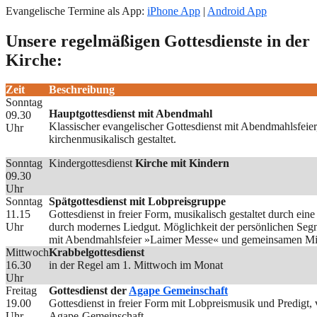
Evangelische Termine als App:
iPhone App
|
Android App
Unsere regelmäßigen Gottesdienste in der
Kirche:
Zeit
Beschreibung
Sonntag
Hauptgottesdienst mit Abendmahl
09.30
Klassischer evangelischer Gottesdienst mit Abendmahlsfeie
Uhr
kirchenmusikalisch gestaltet.
Sonntag
Kindergottesdienst
Kirche mit Kindern
09.30
Uhr
Sonntag
Spätgottesdienst mit Lobpreisgruppe
11.15
Gottesdienst in freier Form, musikalisch gestaltet durch ei
Uhr
durch modernes Liedgut. Möglichkeit der persönlichen Seg
mit Abendmahlsfeier »Laimer Messe« und gemeinsamen Mit
Mittwoch
Krabbelgottesdienst
16.30
in der Regel am 1. Mittwoch im Monat
Uhr
Freitag
Gottesdienst der
Agape Gemeinschaft
19.00
Gottesdienst in freier Form mit Lobpreismusik und Predigt
Uhr
Agape-Gemeinschaft.