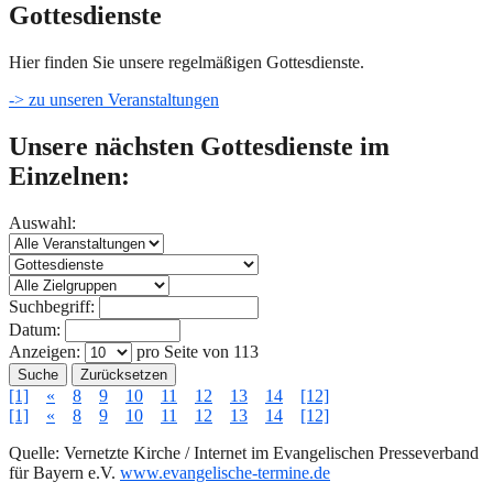
Gottesdienste
Hier finden Sie unsere regelmäßigen Gottesdienste.
-> zu unseren Veranstaltungen
Unsere nächsten Gottesdienste im
Einzelnen:
Auswahl:
Suchbegriff:
Datum:
Anzeigen:
pro Seite von
113
Suche
Zurücksetzen
[1]
«
8
9
10
11
12
13
14
[12]
[1]
«
8
9
10
11
12
13
14
[12]
Quelle: Vernetzte Kirche / Internet im Evangelischen Presseverband
für Bayern e.V.
www.evangelische-termine.de