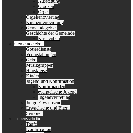
Ausstattung
Glocken
Orgel
Orgelrenovierung
Kirchenrenovierung
Gemeindegebiet
Geschichte der Gemeinde
Kirchenbau
Gemeindeleben
Gottesdienste
Veranstaltungen
Gebet
Musikgruppen
Hauskreise
Kinder
Jugend und Konfirmation
Konfirmanden
evangelische Jugend
Jugendvertretung
Junge Erwachsene
Erwachsene und Eltern
Senioren
Lebensschritte
Taufe
Konfirmation