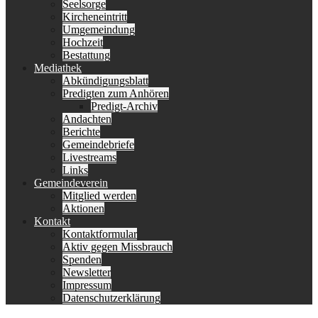
Seelsorge
Kircheneintritt
Umgemeindung
Hochzeit
Bestattung
Mediathek
Abkündigungsblatt
Predigten zum Anhören
Predigt-Archiv
Andachten
Berichte
Gemeindebriefe
Livestreams
Links
Gemeindeverein
Mitglied werden
Aktionen
Kontakt
Kontaktformular
Aktiv gegen Missbrauch
Spenden
Newsletter
Impressum
Datenschutzerklärung