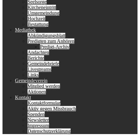
Seelsorge
Kircheneintritt
Umgemeindung
Hochzeit
Bestattung
Mediathek
Abkündigungsblatt
Predigten zum Anhören
Predigt-Archiv
Andachten
Berichte
Gemeindebriefe
Livestreams
Links
Gemeindeverein
Mitglied werden
Aktionen
Kontakt
Kontaktformular
Aktiv gegen Missbrauch
Spenden
Newsletter
Impressum
Datenschutzerklärung