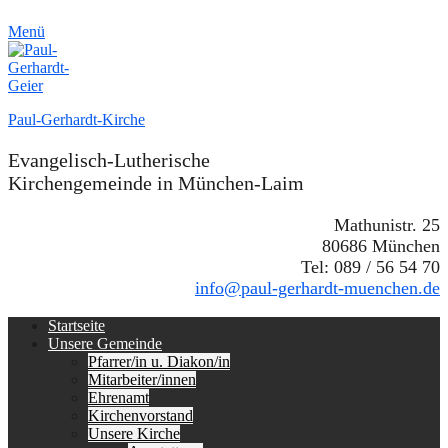
Menü
Paul-Gerhardt-Kirche
Evangelisch-Lutherische
Kirchengemeinde in München-Laim
Mathunistr. 25
80686 München
Tel: 089 / 56 54 70
info@paul-gerhardt-muenchen.de
Erstes
Zum
Startseite
Inhalt:
Unsere Gemeinde
Menü
Pfarrer/in u. Diakon/in
Mitarbeiter/innen
Ehrenamt
Kirchenvorstand
Unsere Kirche