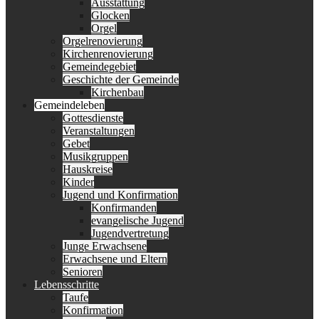
Ausstattung
Glocken
Orgel
Orgelrenovierung
Kirchenrenovierung
Gemeindegebiet
Geschichte der Gemeinde
Kirchenbau
Gemeindeleben
Gottesdienste
Veranstaltungen
Gebet
Musikgruppen
Hauskreise
Kinder
Jugend und Konfirmation
Konfirmanden
evangelische Jugend
Jugendvertretung
Junge Erwachsene
Erwachsene und Eltern
Senioren
Lebensschritte
Taufe
Konfirmation