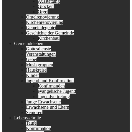
Ausstattung
Glocken
Orgel
Orgelrenovierung
Kirchenrenovierung
Gemeindegebiet
Geschichte der Gemeinde
Kirchenbau
Gemeindeleben
Gottesdienste
Veranstaltungen
Gebet
Musikgruppen
Hauskreise
Kinder
Jugend und Konfirmation
Konfirmanden
evangelische Jugend
Jugendvertretung
Junge Erwachsene
Erwachsene und Eltern
Senioren
Lebensschritte
Taufe
Konfirmation