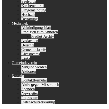
Seelsorge
Kircheneintritt
Umgemeindung
Hochzeit
Bestattung
Mediathek
Abkündigungsblatt
Predigten zum Anhören
Predigt-Archiv
Andachten
Berichte
Gemeindebriefe
Livestreams
Links
Gemeindeverein
Mitglied werden
Aktionen
Kontakt
Kontaktformular
Aktiv gegen Missbrauch
Spenden
Newsletter
Impressum
Datenschutzerklärung