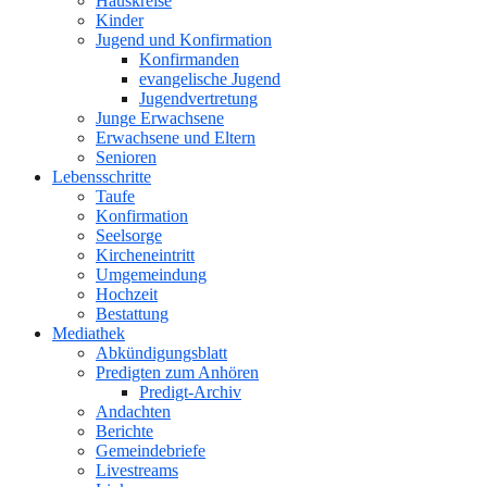
Hauskreise
Kinder
Jugend und Konfirmation
Konfirmanden
evangelische Jugend
Jugendvertretung
Junge Erwachsene
Erwachsene und Eltern
Senioren
Lebensschritte
Taufe
Konfirmation
Seelsorge
Kircheneintritt
Umgemeindung
Hochzeit
Bestattung
Mediathek
Abkündigungsblatt
Predigten zum Anhören
Predigt-Archiv
Andachten
Berichte
Gemeindebriefe
Livestreams