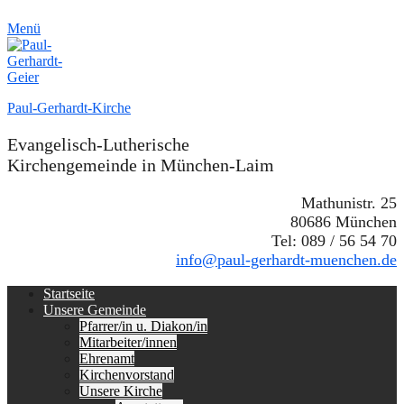
Menü
Paul-Gerhardt-Kirche
Evangelisch-Lutherische
Kirchengemeinde in München-Laim
Mathunistr. 25
80686 München
Tel: 089 / 56 54 70
info@paul-gerhardt-muenchen.de
Erstes
Zum
Startseite
Inhalt:
Unsere Gemeinde
Menü
Pfarrer/in u. Diakon/in
Mitarbeiter/innen
Ehrenamt
Kirchenvorstand
Unsere Kirche