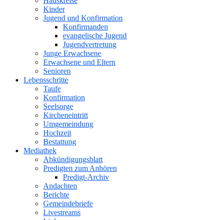
Hauskreise
Kinder
Jugend und Konfirmation
Konfirmanden
evangelische Jugend
Jugendvertretung
Junge Erwachsene
Erwachsene und Eltern
Senioren
Lebensschritte
Taufe
Konfirmation
Seelsorge
Kircheneintritt
Umgemeindung
Hochzeit
Bestattung
Mediathek
Abkündigungsblatt
Predigten zum Anhören
Predigt-Archiv
Andachten
Berichte
Gemeindebriefe
Livestreams