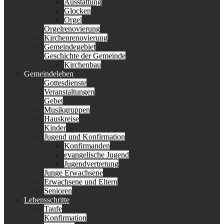
Ausstattung
Glocken
Orgel
Orgelrenovierung
Kirchenrenovierung
Gemeindegebiet
Geschichte der Gemeinde
Kirchenbau
Gemeindeleben
Gottesdienste
Veranstaltungen
Gebet
Musikgruppen
Hauskreise
Kinder
Jugend und Konfirmation
Konfirmanden
evangelische Jugend
Jugendvertretung
Junge Erwachsene
Erwachsene und Eltern
Senioren
Lebensschritte
Taufe
Konfirmation