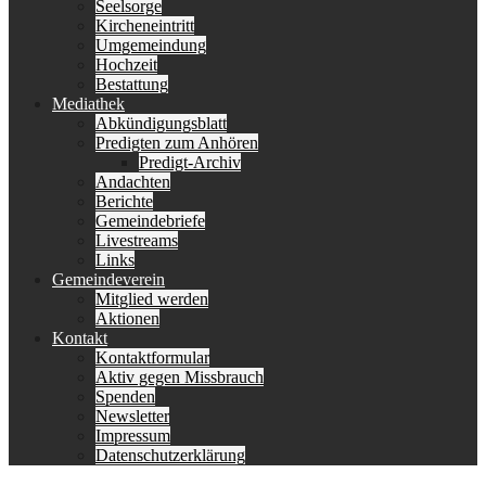
Seelsorge
Kircheneintritt
Umgemeindung
Hochzeit
Bestattung
Mediathek
Abkündigungsblatt
Predigten zum Anhören
Predigt-Archiv
Andachten
Berichte
Gemeindebriefe
Livestreams
Links
Gemeindeverein
Mitglied werden
Aktionen
Kontakt
Kontaktformular
Aktiv gegen Missbrauch
Spenden
Newsletter
Impressum
Datenschutzerklärung