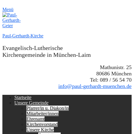
Menü
Paul-Gerhardt-Kirche
Evangelisch-Lutherische
Kirchengemeinde in München-Laim
Mathunistr. 25
80686 München
Tel: 089 / 56 54 70
info@paul-gerhardt-muenchen.de
Erstes
Zum
Startseite
Inhalt:
Unsere Gemeinde
Menü
Pfarrer/in u. Diakon/in
Mitarbeiter/innen
Ehrenamt
Kirchenvorstand
Unsere Kirche