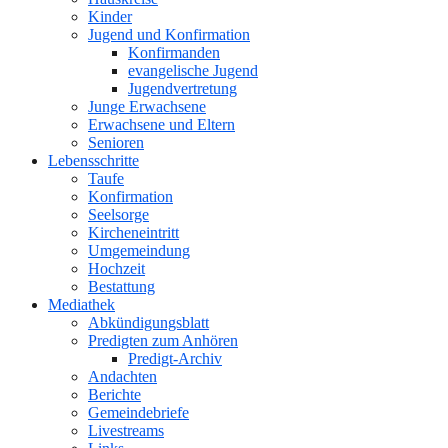
Kinder
Jugend und Konfirmation
Konfirmanden
evangelische Jugend
Jugendvertretung
Junge Erwachsene
Erwachsene und Eltern
Senioren
Lebensschritte
Taufe
Konfirmation
Seelsorge
Kircheneintritt
Umgemeindung
Hochzeit
Bestattung
Mediathek
Abkündigungsblatt
Predigten zum Anhören
Predigt-Archiv
Andachten
Berichte
Gemeindebriefe
Livestreams