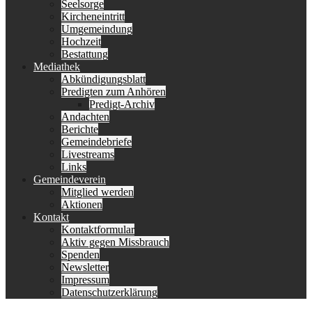
Seelsorge
Kircheneintritt
Umgemeindung
Hochzeit
Bestattung
Mediathek
Abkündigungsblatt
Predigten zum Anhören
Predigt-Archiv
Andachten
Berichte
Gemeindebriefe
Livestreams
Links
Gemeindeverein
Mitglied werden
Aktionen
Kontakt
Kontaktformular
Aktiv gegen Missbrauch
Spenden
Newsletter
Impressum
Datenschutzerklärung