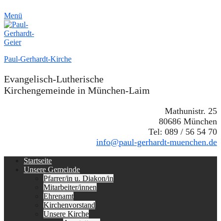
Menü
Paul-Gerhardt-Kirche
Evangelisch-Lutherische
Kirchengemeinde in München-Laim
Mathunistr. 25
80686 München
Tel: 089 / 56 54 70
info@paul-gerhardt-muenchen.de
Erstes
Zum
Startseite
Inhalt:
Unsere Gemeinde
Menü
Pfarrer/in u. Diakon/in
Mitarbeiter/innen
Ehrenamt
Kirchenvorstand
Unsere Kirche