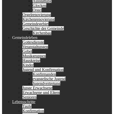
Ausstattung
Glocken
Orgel
Orgelrenovierung
Kirchenrenovierung
Gemeindegebiet
Geschichte der Gemeinde
Kirchenbau
Gemeindeleben
Gottesdienste
Veranstaltungen
Gebet
Musikgruppen
Hauskreise
Kinder
Jugend und Konfirmation
Konfirmanden
evangelische Jugend
Jugendvertretung
Junge Erwachsene
Erwachsene und Eltern
Senioren
Lebensschritte
Taufe
Konfirmation