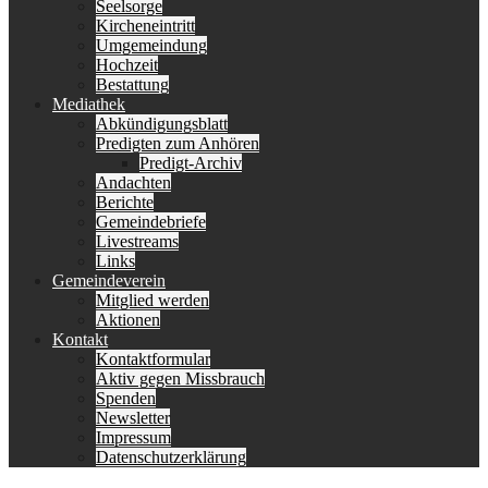
Seelsorge
Kircheneintritt
Umgemeindung
Hochzeit
Bestattung
Mediathek
Abkündigungsblatt
Predigten zum Anhören
Predigt-Archiv
Andachten
Berichte
Gemeindebriefe
Livestreams
Links
Gemeindeverein
Mitglied werden
Aktionen
Kontakt
Kontaktformular
Aktiv gegen Missbrauch
Spenden
Newsletter
Impressum
Datenschutzerklärung