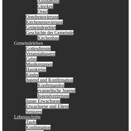
Ausstattung
Glocken
Orgel
Orgelrenovierung
Kirchenrenovierung
Gemeindegebiet
Geschichte der Gemeinde
Kirchenbau
Gemeindeleben
Gottesdienste
Veranstaltungen
Gebet
Musikgruppen
Hauskreise
Kinder
Jugend und Konfirmation
Konfirmanden
evangelische Jugend
Jugendvertretung
Junge Erwachsene
Erwachsene und Eltern
Senioren
Lebensschritte
Taufe
Konfirmation