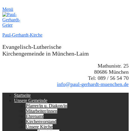
Menü
Paul-Gerhardt-Kirche
Evangelisch-Lutherische
Kirchengemeinde in München-Laim
Mathunistr. 25
80686 München
Tel: 089 / 56 54 70
info@paul-gerhardt-muenchen.de
Erstes
Zum
Startseite
Inhalt:
Unsere Gemeinde
Menü
Pfarrer/in u. Diakon/in
Mitarbeiter/innen
Ehrenamt
Kirchenvorstand
Unsere Kirche