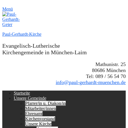
Menü
Paul-Gerhardt-Kirche
Evangelisch-Lutherische
Kirchengemeinde in München-Laim
Mathunistr. 25
80686 München
Tel: 089 / 56 54 70
info@paul-gerhardt-muenchen.de
Erstes
Zum
Startseite
Inhalt:
Unsere Gemeinde
Menü
Pfarrer/in u. Diakon/in
Mitarbeiter/innen
Ehrenamt
Kirchenvorstand
Unsere Kirche