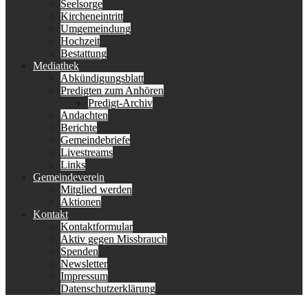
Seelsorge
Kircheneintritt
Umgemeindung
Hochzeit
Bestattung
Mediathek
Abkündigungsblatt
Predigten zum Anhören
Predigt-Archiv
Andachten
Berichte
Gemeindebriefe
Livestreams
Links
Gemeindeverein
Mitglied werden
Aktionen
Kontakt
Kontaktformular
Aktiv gegen Missbrauch
Spenden
Newsletter
Impressum
Datenschutzerklärung