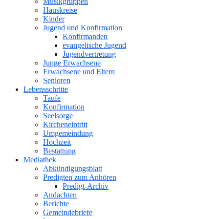
Musikgruppen
Hauskreise
Kinder
Jugend und Konfirmation
Konfirmanden
evangelische Jugend
Jugendvertretung
Junge Erwachsene
Erwachsene und Eltern
Senioren
Lebensschritte
Taufe
Konfirmation
Seelsorge
Kircheneintritt
Umgemeindung
Hochzeit
Bestattung
Mediathek
Abkündigungsblatt
Predigten zum Anhören
Predigt-Archiv
Andachten
Berichte
Gemeindebriefe