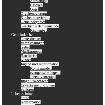
Ausstattung
Glocken
Orgel
Orgelrenovierung
Kirchenrenovierung
Gemeindegebiet
Geschichte der Gemeinde
Kirchenbau
Gemeindeleben
Gottesdienste
Veranstaltungen
Gebet
Musikgruppen
Hauskreise
Kinder
Jugend und Konfirmation
Konfirmanden
evangelische Jugend
Jugendvertretung
Junge Erwachsene
Erwachsene und Eltern
Senioren
Lebensschritte
Taufe
Konfirmation