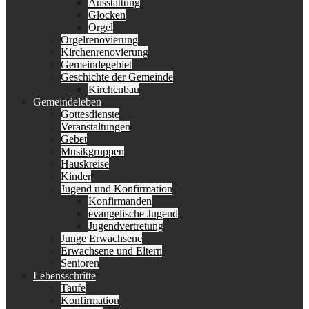
Ausstattung
Glocken
Orgel
Orgelrenovierung
Kirchenrenovierung
Gemeindegebiet
Geschichte der Gemeinde
Kirchenbau
Gemeindeleben
Gottesdienste
Veranstaltungen
Gebet
Musikgruppen
Hauskreise
Kinder
Jugend und Konfirmation
Konfirmanden
evangelische Jugend
Jugendvertretung
Junge Erwachsene
Erwachsene und Eltern
Senioren
Lebensschritte
Taufe
Konfirmation