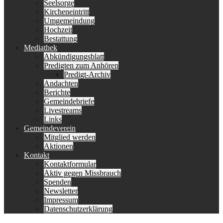
Seelsorge
Kircheneintritt
Umgemeindung
Hochzeit
Bestattung
Mediathek
Abkündigungsblatt
Predigten zum Anhören
Predigt-Archiv
Andachten
Berichte
Gemeindebriefe
Livestreams
Links
Gemeindeverein
Mitglied werden
Aktionen
Kontakt
Kontaktformular
Aktiv gegen Missbrauch
Spenden
Newsletter
Impressum
Datenschutzerklärung