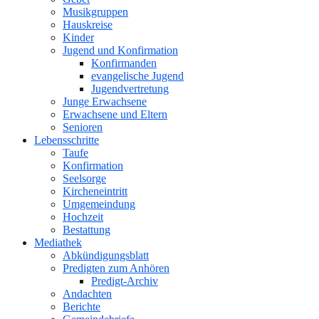
Musikgruppen
Hauskreise
Kinder
Jugend und Konfirmation
Konfirmanden
evangelische Jugend
Jugendvertretung
Junge Erwachsene
Erwachsene und Eltern
Senioren
Lebensschritte
Taufe
Konfirmation
Seelsorge
Kircheneintritt
Umgemeindung
Hochzeit
Bestattung
Mediathek
Abkündigungsblatt
Predigten zum Anhören
Predigt-Archiv
Andachten
Berichte