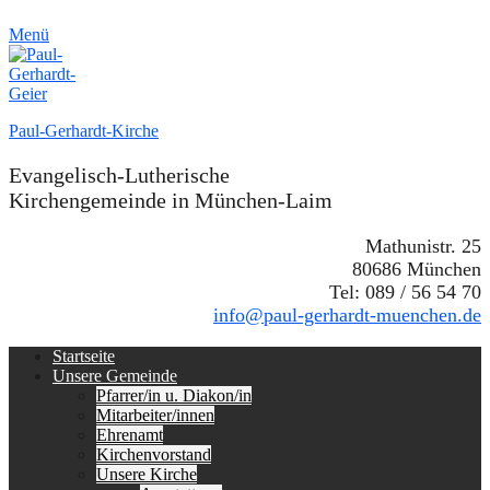
Menü
Paul-Gerhardt-Kirche
Evangelisch-Lutherische
Kirchengemeinde in München-Laim
Mathunistr. 25
80686 München
Tel: 089 / 56 54 70
info@paul-gerhardt-muenchen.de
Erstes
Zum
Startseite
Inhalt:
Unsere Gemeinde
Menü
Pfarrer/in u. Diakon/in
Mitarbeiter/innen
Ehrenamt
Kirchenvorstand
Unsere Kirche