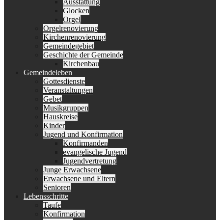
Ausstattung
Glocken
Orgel
Orgelrenovierung
Kirchenrenovierung
Gemeindegebiet
Geschichte der Gemeinde
Kirchenbau
Gemeindeleben
Gottesdienste
Veranstaltungen
Gebet
Musikgruppen
Hauskreise
Kinder
Jugend und Konfirmation
Konfirmanden
evangelische Jugend
Jugendvertretung
Junge Erwachsene
Erwachsene und Eltern
Senioren
Lebensschritte
Taufe
Konfirmation