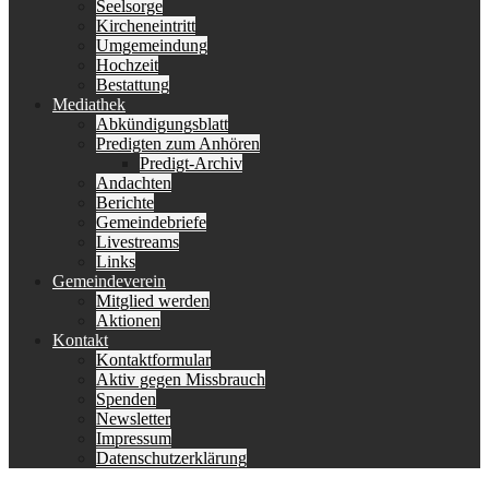
Seelsorge
Kircheneintritt
Umgemeindung
Hochzeit
Bestattung
Mediathek
Abkündigungsblatt
Predigten zum Anhören
Predigt-Archiv
Andachten
Berichte
Gemeindebriefe
Livestreams
Links
Gemeindeverein
Mitglied werden
Aktionen
Kontakt
Kontaktformular
Aktiv gegen Missbrauch
Spenden
Newsletter
Impressum
Datenschutzerklärung