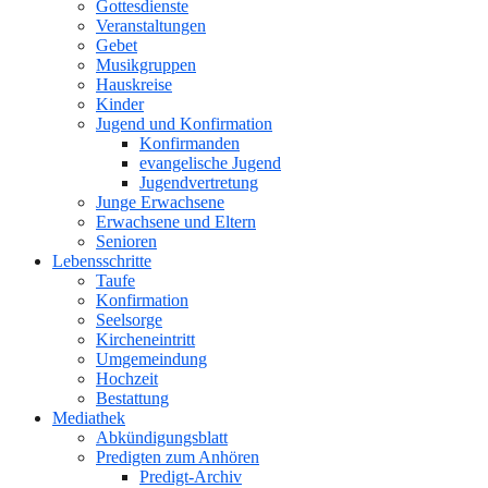
Gottesdienste
Veranstaltungen
Gebet
Musikgruppen
Hauskreise
Kinder
Jugend und Konfirmation
Konfirmanden
evangelische Jugend
Jugendvertretung
Junge Erwachsene
Erwachsene und Eltern
Senioren
Lebensschritte
Taufe
Konfirmation
Seelsorge
Kircheneintritt
Umgemeindung
Hochzeit
Bestattung
Mediathek
Abkündigungsblatt
Predigten zum Anhören
Predigt-Archiv