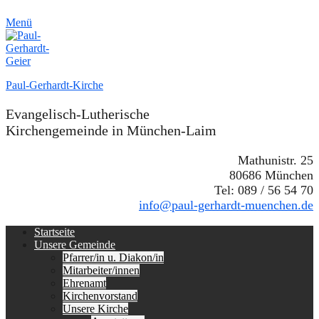
Menü
Paul-Gerhardt-Kirche
Evangelisch-Lutherische
Kirchengemeinde in München-Laim
Mathunistr. 25
80686 München
Tel: 089 / 56 54 70
info@paul-gerhardt-muenchen.de
Erstes
Zum
Startseite
Inhalt:
Unsere Gemeinde
Menü
Pfarrer/in u. Diakon/in
Mitarbeiter/innen
Ehrenamt
Kirchenvorstand
Unsere Kirche