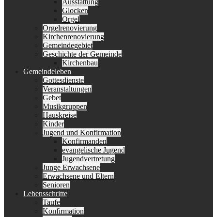
Ausstattung
Glocken
Orgel
Orgelrenovierung
Kirchenrenovierung
Gemeindegebiet
Geschichte der Gemeinde
Kirchenbau
Gemeindeleben
Gottesdienste
Veranstaltungen
Gebet
Musikgruppen
Hauskreise
Kinder
Jugend und Konfirmation
Konfirmanden
evangelische Jugend
Jugendvertretung
Junge Erwachsene
Erwachsene und Eltern
Senioren
Lebensschritte
Taufe
Konfirmation