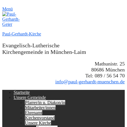
Menü
Paul-Gerhardt-Kirche
Evangelisch-Lutherische
Kirchengemeinde in München-Laim
Mathunistr. 25
80686 München
Tel: 089 / 56 54 70
info@paul-gerhardt-muenchen.de
Erstes
Zum
Startseite
Inhalt:
Unsere Gemeinde
Menü
Pfarrer/in u. Diakon/in
Mitarbeiter/innen
Ehrenamt
Kirchenvorstand
Unsere Kirche