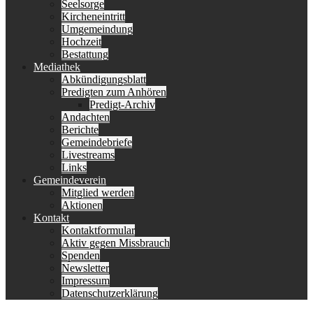
Seelsorge
Kircheneintritt
Umgemeindung
Hochzeit
Bestattung
Mediathek
Abkündigungsblatt
Predigten zum Anhören
Predigt-Archiv
Andachten
Berichte
Gemeindebriefe
Livestreams
Links
Gemeindeverein
Mitglied werden
Aktionen
Kontakt
Kontaktformular
Aktiv gegen Missbrauch
Spenden
Newsletter
Impressum
Datenschutzerklärung