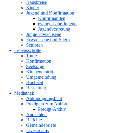
Hauskreise
Kinder
Jugend und Konfirmation
Konfirmanden
evangelische Jugend
Jugendvertretung
Junge Erwachsene
Erwachsene und Eltern
Senioren
Lebensschritte
Taufe
Konfirmation
Seelsorge
Kircheneintritt
Umgemeindung
Hochzeit
Bestattung
Mediathek
Abkündigungsblatt
Predigten zum Anhören
Predigt-Archiv
Andachten
Berichte
Gemeindebriefe
Livestreams