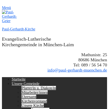
Menü
Paul-Gerhardt-Kirche
Evangelisch-Lutherische
Kirchengemeinde in München-Laim
Mathunistr. 25
80686 München
Tel: 089 / 56 54 70
info@paul-gerhardt-muenchen.de
Erstes
Zum
Startseite
Inhalt:
Unsere Gemeinde
Menü
Pfarrer/in u. Diakon/in
Mitarbeiter/innen
Ehrenamt
Kirchenvorstand
Unsere Kirche