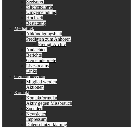
Seelsorge
Kircheneintritt
Umgemeindung
Hochzeit
Bestattung
Mediathek
Abkündigungsblatt
Predigten zum Anhören
Predigt-Archiv
Andachten
Berichte
Gemeindebriefe
Livestreams
Links
Gemeindeverein
Mitglied werden
Aktionen
Kontakt
Kontaktformular
Aktiv gegen Missbrauch
Spenden
Newsletter
Impressum
Datenschutzerklärung