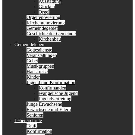
Ausstattung
Glocken
Orgel
Orgelrenovierung
Kirchenrenovierung
Gemeindegebiet
Geschichte der Gemeinde
Kirchenbau
Gemeindeleben
Gottesdienste
Veranstaltungen
Gebet
Musikgruppen
Hauskreise
Kinder
Jugend und Konfirmation
Konfirmanden
evangelische Jugend
Jugendvertretung
Junge Erwachsene
Erwachsene und Eltern
Senioren
Lebensschritte
Taufe
Konfirmation