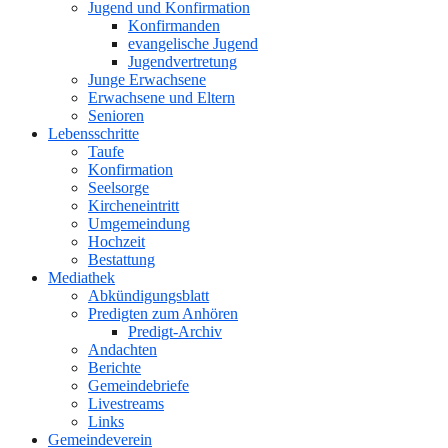
Jugend und Konfirmation
Konfirmanden
evangelische Jugend
Jugendvertretung
Junge Erwachsene
Erwachsene und Eltern
Senioren
Lebensschritte
Taufe
Konfirmation
Seelsorge
Kircheneintritt
Umgemeindung
Hochzeit
Bestattung
Mediathek
Abkündigungsblatt
Predigten zum Anhören
Predigt-Archiv
Andachten
Berichte
Gemeindebriefe
Livestreams
Links
Gemeindeverein