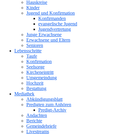
Hauskreise
Kinder
Jugend und Konfirmation
Konfirmanden
evangelische Jugend
Jugendvertretung
Junge Erwachsene
Erwachsene und Eltern
Senioren
Lebensschritte
Taufe
Konfirmation
Seelsorge
Kircheneintritt
Umgemeindung
Hochzeit
Bestattung
Mediathek
Abkündigungsblatt
Predigten zum Anhören
Predigt-Archiv
Andachten
Berichte
Gemeindebriefe
Livestreams