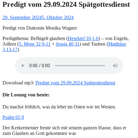
Predigt vom 29.09.2024 Spätgottesdienst
Gepostet
29. September 2024
5. Oktober 2024
am
Predigt von Diakonin Monika Wagner
Predigtthema: Beflügelt glauben (
Hesekiel 10,1-6
) – von Engeln,
Adlern (
5. Mose 32,9-11
+
Jesaja 40,31
) und Tauben (
Matthäus
3,13-17
)
Download mp3:
Predigt vom 29.09.2024 Spätgottesdienst
Die Losung von heute:
Du machst fröhlich, was da lebet im Osten wie im Westen.
Psalm 65,9
Der Kerkermeister freute sich mit seinem ganzen Hause, dass er
zum Glauben an Gott gekommen war.