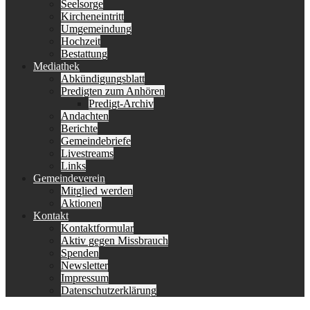
Seelsorge
Kircheneintritt
Umgemeindung
Hochzeit
Bestattung
Mediathek
Abkündigungsblatt
Predigten zum Anhören
Predigt-Archiv
Andachten
Berichte
Gemeindebriefe
Livestreams
Links
Gemeindeverein
Mitglied werden
Aktionen
Kontakt
Kontaktformular
Aktiv gegen Missbrauch
Spenden
Newsletter
Impressum
Datenschutzerklärung