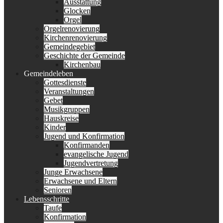
Ausstattung
Glocken
Orgel
Orgelrenovierung
Kirchenrenovierung
Gemeindegebiet
Geschichte der Gemeinde
Kirchenbau
Gemeindeleben
Gottesdienste
Veranstaltungen
Gebet
Musikgruppen
Hauskreise
Kinder
Jugend und Konfirmation
Konfirmanden
evangelische Jugend
Jugendvertretung
Junge Erwachsene
Erwachsene und Eltern
Senioren
Lebensschritte
Taufe
Konfirmation