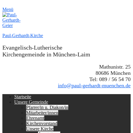
Menü
Paul-Gerhardt-Kirche
Evangelisch-Lutherische
Kirchengemeinde in München-Laim
Mathunistr. 25
80686 München
Tel: 089 / 56 54 70
info@paul-gerhardt-muenchen.de
Erstes
Zum
Startseite
Inhalt:
Unsere Gemeinde
Menü
Pfarrer/in u. Diakon/in
Mitarbeiter/innen
Ehrenamt
Kirchenvorstand
Unsere Kirche