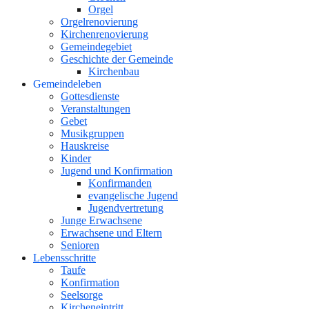
Orgel
Orgelrenovierung
Kirchenrenovierung
Gemeindegebiet
Geschichte der Gemeinde
Kirchenbau
Gemeindeleben
Gottesdienste
Veranstaltungen
Gebet
Musikgruppen
Hauskreise
Kinder
Jugend und Konfirmation
Konfirmanden
evangelische Jugend
Jugendvertretung
Junge Erwachsene
Erwachsene und Eltern
Senioren
Lebensschritte
Taufe
Konfirmation
Seelsorge
Kircheneintritt