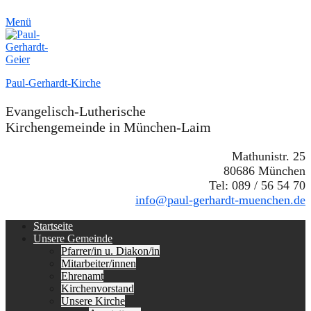
Menü
Paul-Gerhardt-Kirche
Evangelisch-Lutherische
Kirchengemeinde in München-Laim
Mathunistr. 25
80686 München
Tel: 089 / 56 54 70
info@paul-gerhardt-muenchen.de
Erstes
Zum
Startseite
Inhalt:
Unsere Gemeinde
Menü
Pfarrer/in u. Diakon/in
Mitarbeiter/innen
Ehrenamt
Kirchenvorstand
Unsere Kirche