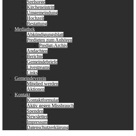
Seelsorge
Kircheneintritt
Umgemeindung
Hochzeit
Bestattung
Mediathek
Abkündigungsblatt
Predigten zum Anhören
Predigt-Archiv
Andachten
Berichte
Gemeindebriefe
Livestreams
Links
Gemeindeverein
Mitglied werden
Aktionen
Kontakt
Kontaktformular
Aktiv gegen Missbrauch
Spenden
Newsletter
Impressum
Datenschutzerklärung