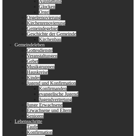
Ausstattung
Glocken
Orgel
Orgelrenovierung
Kirchenrenovierung
Gemeindegebiet
Geschichte der Gemeinde
Kirchenbau
Gemeindeleben
Gottesdienste
Veranstaltungen
Gebet
Musikgruppen
Hauskreise
Kinder
Jugend und Konfirmation
Konfirmanden
evangelische Jugend
Jugendvertretung
Junge Erwachsene
Erwachsene und Eltern
Senioren
Lebensschritte
Taufe
Konfirmation