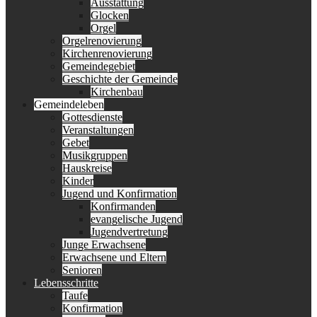
Ausstattung
Glocken
Orgel
Orgelrenovierung
Kirchenrenovierung
Gemeindegebiet
Geschichte der Gemeinde
Kirchenbau
Gemeindeleben
Gottesdienste
Veranstaltungen
Gebet
Musikgruppen
Hauskreise
Kinder
Jugend und Konfirmation
Konfirmanden
evangelische Jugend
Jugendvertretung
Junge Erwachsene
Erwachsene und Eltern
Senioren
Lebensschritte
Taufe
Konfirmation