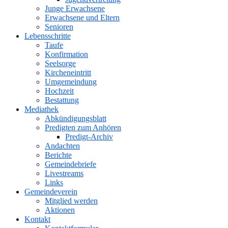
Junge Erwachsene
Erwachsene und Eltern
Senioren
Lebensschritte
Taufe
Konfirmation
Seelsorge
Kircheneintritt
Umgemeindung
Hochzeit
Bestattung
Mediathek
Abkündigungsblatt
Predigten zum Anhören
Predigt-Archiv
Andachten
Berichte
Gemeindebriefe
Livestreams
Links
Gemeindeverein
Mitglied werden
Aktionen
Kontakt