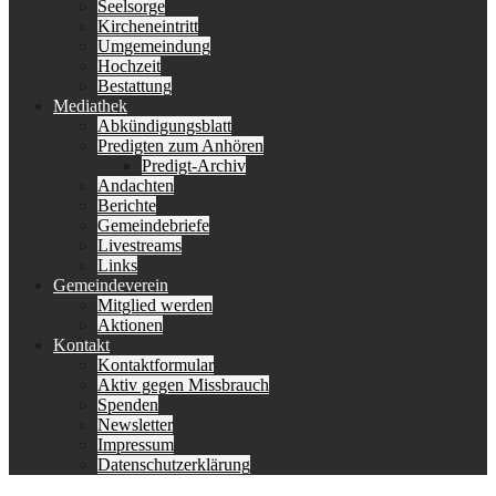
Seelsorge
Kircheneintritt
Umgemeindung
Hochzeit
Bestattung
Mediathek
Abkündigungsblatt
Predigten zum Anhören
Predigt-Archiv
Andachten
Berichte
Gemeindebriefe
Livestreams
Links
Gemeindeverein
Mitglied werden
Aktionen
Kontakt
Kontaktformular
Aktiv gegen Missbrauch
Spenden
Newsletter
Impressum
Datenschutzerklärung