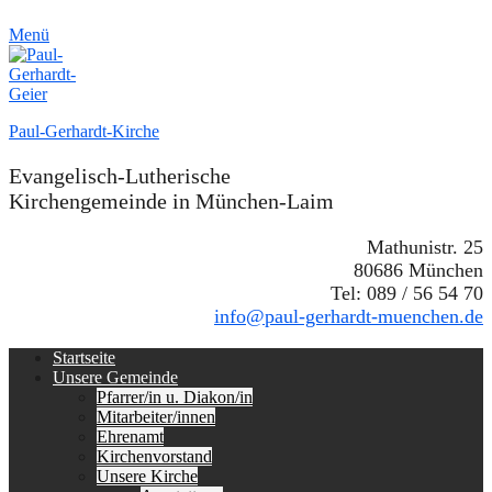
Menü
Paul-Gerhardt-Kirche
Evangelisch-Lutherische
Kirchengemeinde in München-Laim
Mathunistr. 25
80686 München
Tel: 089 / 56 54 70
info@paul-gerhardt-muenchen.de
Erstes
Zum
Startseite
Inhalt:
Unsere Gemeinde
Menü
Pfarrer/in u. Diakon/in
Mitarbeiter/innen
Ehrenamt
Kirchenvorstand
Unsere Kirche