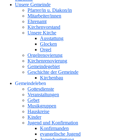
Unsere Gemeinde
Pfarrer/in u. Diakon/in
Mitarbeiter/innen
Ehrenamt
Kirchenvorstand
Unsere Kirche
Ausstattung
Glocken
Orgel
Orgelrenovierung
Kirchenrenovierung
Gemeindegebiet
Geschichte der Gemeinde
Kirchenbau
Gemeindeleben
Gottesdienste
Veranstaltungen
Gebet
Musikgruppen
Hauskreise
Kinder
Jugend und Konfirmation
Konfirmanden
evangelische Jugend
Jugendvertretung