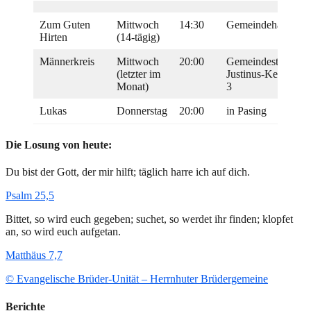
Zum Guten
Mittwoch
14:30
Gemeindehaus
Hirten
(14-tägig)
Männerkreis
Mittwoch
20:00
Gemeindestützpun
(letzter im
Justinus-Kerner-Str
Monat)
3
Lukas
Donnerstag
20:00
in Pasing
Die Losung von heute:
Du bist der Gott, der mir hilft; täglich harre ich auf dich.
Psalm 25,5
Bittet, so wird euch gegeben; suchet, so werdet ihr finden; klopfet
an, so wird euch aufgetan.
Matthäus 7,7
© Evangelische Brüder-Unität – Herrnhuter Brüdergemeine
Berichte