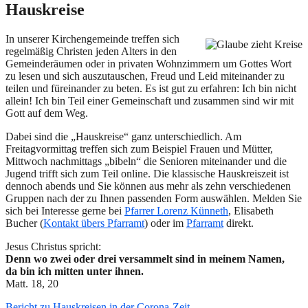
Hauskreise
In unserer Kirchengemeinde treffen sich
regelmäßig Christen jeden Alters in den
Gemeinderäumen oder in privaten Wohnzimmern um Gottes Wort
zu lesen und sich auszutauschen, Freud und Leid miteinander zu
teilen und füreinander zu beten. Es ist gut zu erfahren: Ich bin nicht
allein! Ich bin Teil einer Gemeinschaft und zusammen sind wir mit
Gott auf dem Weg.
Dabei sind die „Hauskreise“ ganz unterschiedlich. Am
Freitagvormittag treffen sich zum Beispiel Frauen und Mütter,
Mittwoch nachmittags „bibeln“ die Senioren miteinander und die
Jugend trifft sich zum Teil online. Die klassische Hauskreiszeit ist
dennoch abends und Sie können aus mehr als zehn verschiedenen
Gruppen nach der zu Ihnen passenden Form auswählen. Melden Sie
sich bei Interesse gerne bei
Pfarrer Lorenz Künneth
, Elisabeth
Bucher (
Kontakt übers Pfarramt
) oder im
Pfarramt
direkt.
Jesus Christus spricht:
Denn wo zwei oder drei versammelt sind in meinem Namen,
da bin ich mitten unter ihnen.
Matt. 18, 20
Bericht zu Hauskreisen in der Corona-Zeit