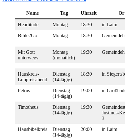
Name
Tag
Uhrzeit
Ort
Heartitude
Montag
18:30
in Laim
Bible2Go
Montag
18:30
Gemeindehaus
Mit Gott
Montag
19:30
Gemeindehaus
unterwegs
(monatlich)
Hauskreis-
Dienstag
18:30
in Siegertsbrunn
Lobpreisabend
(14-tägig)
Petrus
Dienstag
19:00
in Großhadern
(14-tägig)
Timotheus
Dienstag
19:30
Gemeindestützpun
(14-tägig)
Justinus-Kerner-Str
3
Hausbibelkreis
Dienstag
20:00
in Laim
(14-tägig)