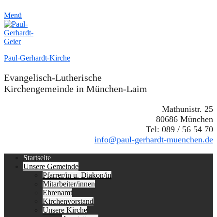
Menü
Paul-Gerhardt-Kirche
Evangelisch-Lutherische
Kirchengemeinde in München-Laim
Mathunistr. 25
80686 München
Tel: 089 / 56 54 70
info@paul-gerhardt-muenchen.de
Erstes
Zum
Startseite
Inhalt:
Unsere Gemeinde
Menü
Pfarrer/in u. Diakon/in
Mitarbeiter/innen
Ehrenamt
Kirchenvorstand
Unsere Kirche