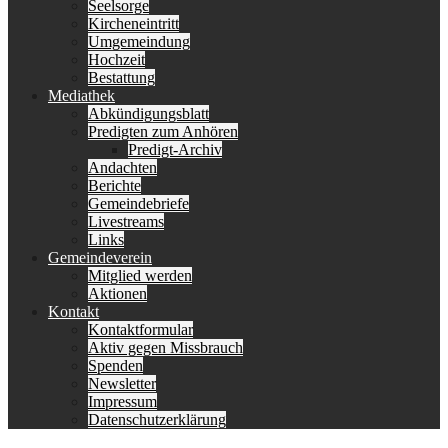
Seelsorge
Kircheneintritt
Umgemeindung
Hochzeit
Bestattung
Mediathek
Abkündigungsblatt
Predigten zum Anhören
Predigt-Archiv
Andachten
Berichte
Gemeindebriefe
Livestreams
Links
Gemeindeverein
Mitglied werden
Aktionen
Kontakt
Kontaktformular
Aktiv gegen Missbrauch
Spenden
Newsletter
Impressum
Datenschutzerklärung