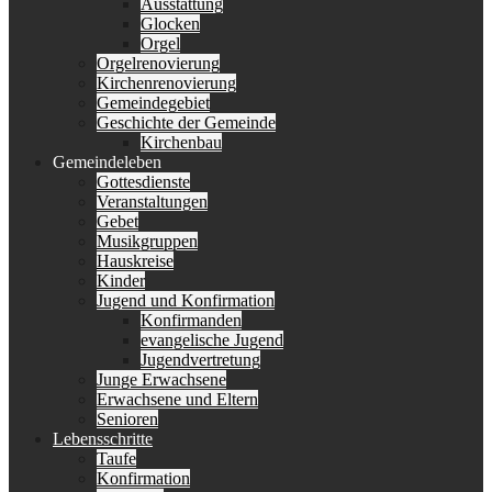
Ausstattung
Glocken
Orgel
Orgelrenovierung
Kirchenrenovierung
Gemeindegebiet
Geschichte der Gemeinde
Kirchenbau
Gemeindeleben
Gottesdienste
Veranstaltungen
Gebet
Musikgruppen
Hauskreise
Kinder
Jugend und Konfirmation
Konfirmanden
evangelische Jugend
Jugendvertretung
Junge Erwachsene
Erwachsene und Eltern
Senioren
Lebensschritte
Taufe
Konfirmation