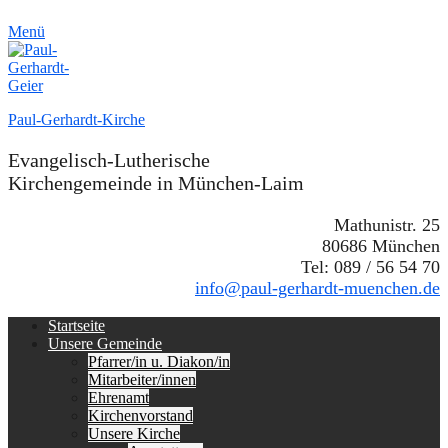
Menü
Paul-Gerhardt-Kirche
Evangelisch-Lutherische
Kirchengemeinde in München-Laim
Mathunistr. 25
80686 München
Tel: 089 / 56 54 70
info@paul-gerhardt-muenchen.de
Erstes
Zum
Startseite
Inhalt:
Unsere Gemeinde
Menü
Pfarrer/in u. Diakon/in
Mitarbeiter/innen
Ehrenamt
Kirchenvorstand
Unsere Kirche