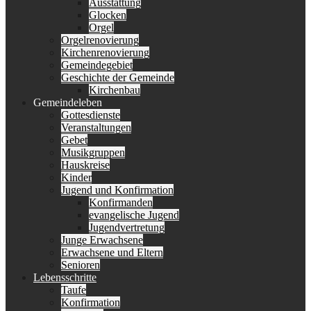
Ausstattung
Glocken
Orgel
Orgelrenovierung
Kirchenrenovierung
Gemeindegebiet
Geschichte der Gemeinde
Kirchenbau
Gemeindeleben
Gottesdienste
Veranstaltungen
Gebet
Musikgruppen
Hauskreise
Kinder
Jugend und Konfirmation
Konfirmanden
evangelische Jugend
Jugendvertretung
Junge Erwachsene
Erwachsene und Eltern
Senioren
Lebensschritte
Taufe
Konfirmation