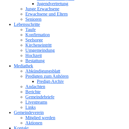
Jugendvertretung
Junge Erwachsene
Erwachsene und Eltern
Senioren
Lebensschritte
Taufe
Konfirmation
Seelsorge
Kircheneintritt
Umgemeindung
Hochzeit
Bestattung
Mediathek
Abkündigungsblatt
Predigten zum Anhören
Predigt-Archiv
Andachten
Berichte
Gemeindebriefe
Livestreams
Links
Gemeindeverein
Mitglied werden
Aktionen
Kontakt