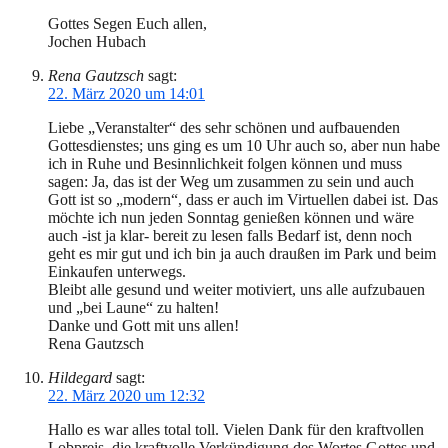
Gottes Segen Euch allen,
Jochen Hubach
Rena Gautzsch
sagt:
22. März 2020 um 14:01
Liebe „Veranstalter“ des sehr schönen und aufbauenden
Gottesdienstes; uns ging es um 10 Uhr auch so, aber nun habe
ich in Ruhe und Besinnlichkeit folgen können und muss
sagen: Ja, das ist der Weg um zusammen zu sein und auch
Gott ist so „modern“, dass er auch im Virtuellen dabei ist. Das
möchte ich nun jeden Sonntag genießen können und wäre
auch -ist ja klar- bereit zu lesen falls Bedarf ist, denn noch
geht es mir gut und ich bin ja auch draußen im Park und beim
Einkaufen unterwegs.
Bleibt alle gesund und weiter motiviert, uns alle aufzubauen
und „bei Laune“ zu halten!
Danke und Gott mit uns allen!
Rena Gautzsch
Hildegard
sagt:
22. März 2020 um 12:32
Hallo es war alles total toll. Vielen Dank für den kraftvollen
Lobpreis, die kraftvolle Verkündigung des Wortes Gottes und