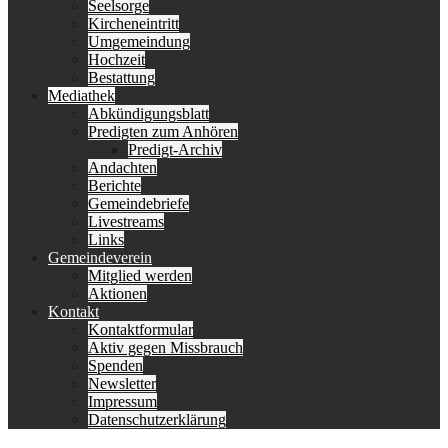
Seelsorge
Kircheneintritt
Umgemeindung
Hochzeit
Bestattung
Mediathek
Abkündigungsblatt
Predigten zum Anhören
Predigt-Archiv
Andachten
Berichte
Gemeindebriefe
Livestreams
Links
Gemeindeverein
Mitglied werden
Aktionen
Kontakt
Kontaktformular
Aktiv gegen Missbrauch
Spenden
Newsletter
Impressum
Datenschutzerklärung