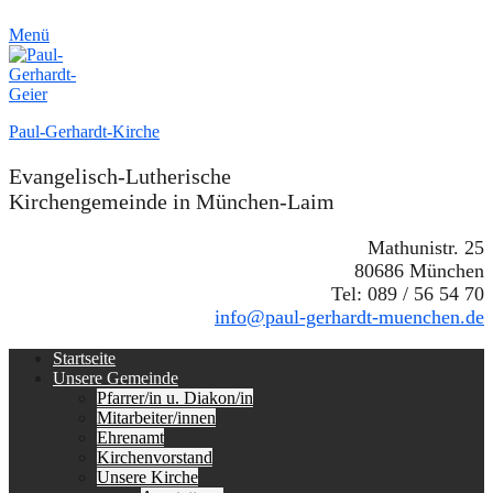
Menü
Paul-Gerhardt-Kirche
Evangelisch-Lutherische
Kirchengemeinde in München-Laim
Mathunistr. 25
80686 München
Tel: 089 / 56 54 70
info@paul-gerhardt-muenchen.de
Erstes
Zum
Startseite
Inhalt:
Unsere Gemeinde
Menü
Pfarrer/in u. Diakon/in
Mitarbeiter/innen
Ehrenamt
Kirchenvorstand
Unsere Kirche