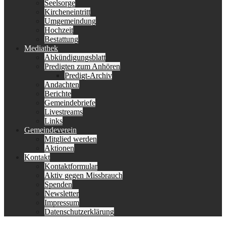
Seelsorge
Kircheneintritt
Umgemeindung
Hochzeit
Bestattung
Mediathek
Abkündigungsblatt
Predigten zum Anhören
Predigt-Archiv
Andachten
Berichte
Gemeindebriefe
Livestreams
Links
Gemeindeverein
Mitglied werden
Aktionen
Kontakt
Kontaktformular
Aktiv gegen Missbrauch
Spenden
Newsletter
Impressum
Datenschutzerklärung