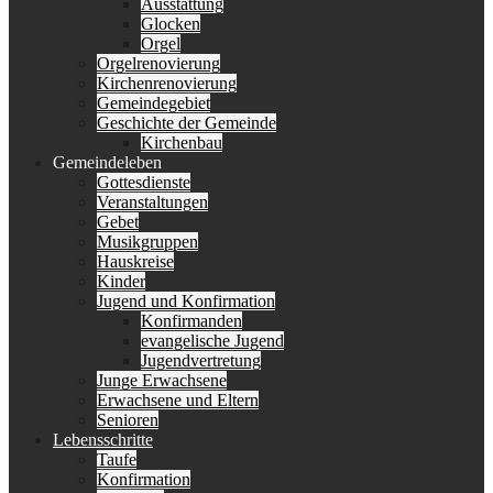
Ausstattung
Glocken
Orgel
Orgelrenovierung
Kirchenrenovierung
Gemeindegebiet
Geschichte der Gemeinde
Kirchenbau
Gemeindeleben
Gottesdienste
Veranstaltungen
Gebet
Musikgruppen
Hauskreise
Kinder
Jugend und Konfirmation
Konfirmanden
evangelische Jugend
Jugendvertretung
Junge Erwachsene
Erwachsene und Eltern
Senioren
Lebensschritte
Taufe
Konfirmation