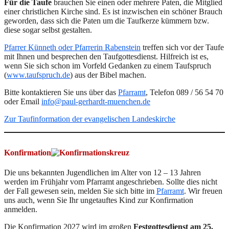
Für die Taufe
brauchen Sie einen oder mehrere Paten, die Mitglied
einer christlichen Kirche sind. Es ist inzwischen ein schöner Brauch
geworden, dass sich die Paten um die Taufkerze kümmern bzw.
diese sogar selbst gestalten.
Pfarrer Künneth oder Pfarrerin Rabenstein
treffen sich vor der Taufe
mit Ihnen und besprechen den Taufgottesdienst. Hilfreich ist es,
wenn Sie sich schon im Vorfeld Gedanken zu einem Taufspruch
(
www.taufspruch.de
) aus der Bibel machen.
Bitte kontaktieren Sie uns über das
Pfarramt
, Telefon 089 / 56 54 70
oder Email
info@paul-gerhardt-muenchen.de
Zur Taufinformation der evangelischen Landeskirche
Konfirmation
Die uns bekannten Jugendlichen im Alter von 12 – 13 Jahren
werden im Frühjahr vom Pfarramt angeschrieben. Sollte dies nicht
der Fall gewesen sein, melden Sie sich bitte im
Pfarramt
. Wir freuen
uns auch, wenn Sie Ihr ungetauftes Kind zur Konfirmation
anmelden.
Die Konfirmation 2027 wird im großen
Festgottesdienst
am 25.