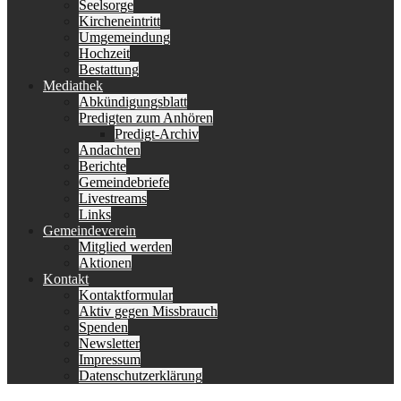
Seelsorge
Kircheneintritt
Umgemeindung
Hochzeit
Bestattung
Mediathek
Abkündigungsblatt
Predigten zum Anhören
Predigt-Archiv
Andachten
Berichte
Gemeindebriefe
Livestreams
Links
Gemeindeverein
Mitglied werden
Aktionen
Kontakt
Kontaktformular
Aktiv gegen Missbrauch
Spenden
Newsletter
Impressum
Datenschutzerklärung