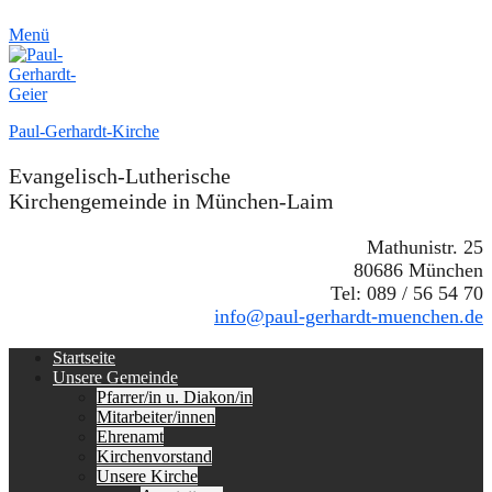
Menü
Paul-Gerhardt-Kirche
Evangelisch-Lutherische
Kirchengemeinde in München-Laim
Mathunistr. 25
80686 München
Tel: 089 / 56 54 70
info@paul-gerhardt-muenchen.de
Erstes
Zum
Startseite
Inhalt:
Unsere Gemeinde
Menü
Pfarrer/in u. Diakon/in
Mitarbeiter/innen
Ehrenamt
Kirchenvorstand
Unsere Kirche