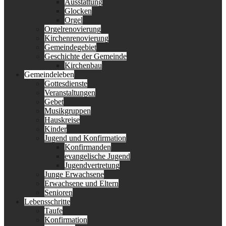
Ausstattung
Glocken
Orgel
Orgelrenovierung
Kirchenrenovierung
Gemeindegebiet
Geschichte der Gemeinde
Kirchenbau
Gemeindeleben
Gottesdienste
Veranstaltungen
Gebet
Musikgruppen
Hauskreise
Kinder
Jugend und Konfirmation
Konfirmanden
evangelische Jugend
Jugendvertretung
Junge Erwachsene
Erwachsene und Eltern
Senioren
Lebensschritte
Taufe
Konfirmation