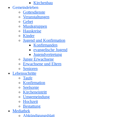
Kirchenbau
Gemeindeleben
Gottesdienste
Veranstaltungen
Gebet
Musikgruppen
Hauskreise
Kinder
Jugend und Konfirmation
Konfirmanden
evangelische Jugend
Jugendvertretung
Junge Erwachsene
Erwachsene und Eltern
Senioren
Lebensschritte
Taufe
Konfirmation
Seelsorge
Kircheneintritt
Umgemeindung
Hochzeit
Bestattung
Mediathek
Abkündigungsblatt