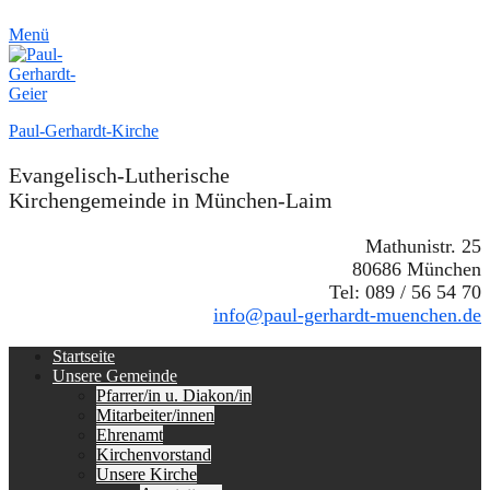
Menü
Paul-Gerhardt-Kirche
Evangelisch-Lutherische
Kirchengemeinde in München-Laim
Mathunistr. 25
80686 München
Tel: 089 / 56 54 70
info@paul-gerhardt-muenchen.de
Erstes
Zum
Startseite
Inhalt:
Unsere Gemeinde
Menü
Pfarrer/in u. Diakon/in
Mitarbeiter/innen
Ehrenamt
Kirchenvorstand
Unsere Kirche