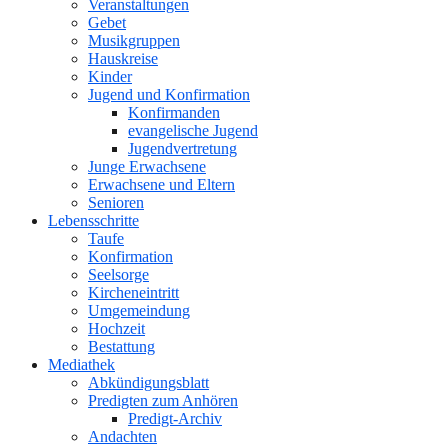
Veranstaltungen
Gebet
Musikgruppen
Hauskreise
Kinder
Jugend und Konfirmation
Konfirmanden
evangelische Jugend
Jugendvertretung
Junge Erwachsene
Erwachsene und Eltern
Senioren
Lebensschritte
Taufe
Konfirmation
Seelsorge
Kircheneintritt
Umgemeindung
Hochzeit
Bestattung
Mediathek
Abkündigungsblatt
Predigten zum Anhören
Predigt-Archiv
Andachten