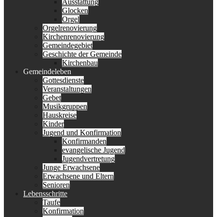
Ausstattung
Glocken
Orgel
Orgelrenovierung
Kirchenrenovierung
Gemeindegebiet
Geschichte der Gemeinde
Kirchenbau
Gemeindeleben
Gottesdienste
Veranstaltungen
Gebet
Musikgruppen
Hauskreise
Kinder
Jugend und Konfirmation
Konfirmanden
evangelische Jugend
Jugendvertretung
Junge Erwachsene
Erwachsene und Eltern
Senioren
Lebensschritte
Taufe
Konfirmation