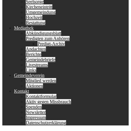
Seelsorge
Kircheneintritt
Umgemeindung
Hochzeit
Bestattung
Mediathek
Abkündigungsblatt
Predigten zum Anhören
Predigt-Archiv
Andachten
Berichte
Gemeindebriefe
Livestreams
Links
Gemeindeverein
Mitglied werden
Aktionen
Kontakt
Kontaktformular
Aktiv gegen Missbrauch
Spenden
Newsletter
Impressum
Datenschutzerklärung