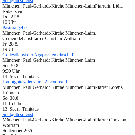
Spätgottesdienst
München:
Paul-Gerhardt-Kirche München-Laim
Pfarrerin Lidia
Rabenstein
Do, 27.8.
10 Uhr
Pastoralgebet
München:
Paul-Gerhardt-Kirche München-Laim,
Gemeindehaus
Pfarrer Christian Wolfram
Fr, 28.8.
19 Uhr
Gottesdienst der Agape-Gemeinschaft
München:
Paul-Gerhardt-Kirche München-Laim
So, 30.8.
9:30 Uhr
13. So. n. Trinitatis
Hauptgottesdienst mit Abendmahl
München:
Paul-Gerhardt-Kirche München-Laim
Pfarrer Lorenz
Künneth
So, 30.8.
11:15 Uhr
13. So. n. Trinitatis
Spätgottesdienst
München:
Paul-Gerhardt-Kirche München-Laim
Pfarrer Christian
Wolfram
September 2026