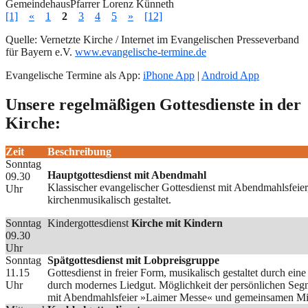
Gemeindehaus
Pfarrer Lorenz Künneth
[1]
«
1
2
3
4
5
»
[12]
Quelle: Vernetzte Kirche / Internet im Evangelischen Presseverband
für Bayern e.V.
www.evangelische-termine.de
Evangelische Termine als App:
iPhone App
|
Android App
Unsere regelmäßigen Gottesdienste in der
Kirche:
Zeit
Beschreibung
Sonntag
Hauptgottesdienst mit Abendmahl
09.30
Klassischer evangelischer Gottesdienst mit Abendmahlsfeie
Uhr
kirchenmusikalisch gestaltet.
Sonntag
Kindergottesdienst
Kirche mit Kindern
09.30
Uhr
Sonntag
Spätgottesdienst mit Lobpreisgruppe
11.15
Gottesdienst in freier Form, musikalisch gestaltet durch ei
Uhr
durch modernes Liedgut. Möglichkeit der persönlichen Seg
mit Abendmahlsfeier »Laimer Messe« und gemeinsamen Mit