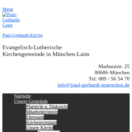
Menü
Paul-Gerhardt-Kirche
Evangelisch-Lutherische
Kirchengemeinde in München-Laim
Mathunistr. 25
80686 München
Tel: 089 / 56 54 70
info@paul-gerhardt-muenchen.de
Erstes
Zum
Startseite
Inhalt:
Unsere Gemeinde
Menü
Pfarrer/in u. Diakon/in
Mitarbeiter/innen
Ehrenamt
Kirchenvorstand
Unsere Kirche