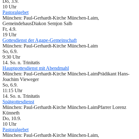
Do, 3.9.
10 Uhr
Pastoralgebet
München:
Paul-Gerhardt-Kirche München-Laim,
Gemeindehaus
Diakon Semjon Salb
Fr, 4.9.
19 Uhr
Gottesdienst der Agape-Gemeinschaft
München:
Paul-Gerhardt-Kirche München-Laim
So, 6.9.
9:30 Uhr
14. So. n. Trinitatis
Hauptgottesdienst mit Abendmahl
München:
Paul-Gerhardt-Kirche München-Laim
Prädikant Hans-
Joachim Vieweger
So, 6.9.
11:15 Uhr
14. So. n. Trinitatis
Spätgottesdienst
München:
Paul-Gerhardt-Kirche München-Laim
Pfarrer Lorenz
Künneth
Do, 10.9.
10 Uhr
Pastoralgebet
München:
Paul-Gerhardt-Kirche München-Laim,