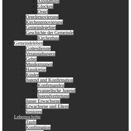
Ausstattung
Glocken
Orgel
Orgelrenovierung
Kirchenrenovierung
Gemeindegebiet
Geschichte der Gemeinde
Kirchenbau
Gemeindeleben
Gottesdienste
Veranstaltungen
Gebet
Musikgruppen
Hauskreise
Kinder
Jugend und Konfirmation
Konfirmanden
evangelische Jugend
Jugendvertretung
Junge Erwachsene
Erwachsene und Eltern
Senioren
Lebensschritte
Taufe
Konfirmation