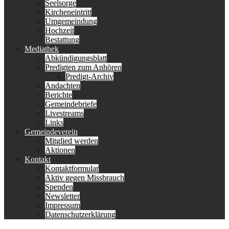
Seelsorge
Kircheneintritt
Umgemeindung
Hochzeit
Bestattung
Mediathek
Abkündigungsblatt
Predigten zum Anhören
Predigt-Archiv
Andachten
Berichte
Gemeindebriefe
Livestreams
Links
Gemeindeverein
Mitglied werden
Aktionen
Kontakt
Kontaktformular
Aktiv gegen Missbrauch
Spenden
Newsletter
Impressum
Datenschutzerklärung