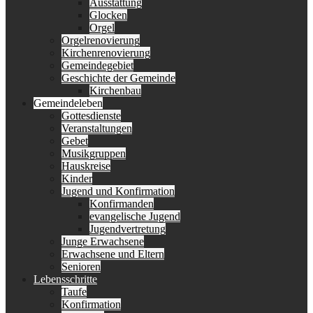
Ausstattung
Glocken
Orgel
Orgelrenovierung
Kirchenrenovierung
Gemeindegebiet
Geschichte der Gemeinde
Kirchenbau
Gemeindeleben
Gottesdienste
Veranstaltungen
Gebet
Musikgruppen
Hauskreise
Kinder
Jugend und Konfirmation
Konfirmanden
evangelische Jugend
Jugendvertretung
Junge Erwachsene
Erwachsene und Eltern
Senioren
Lebensschritte
Taufe
Konfirmation