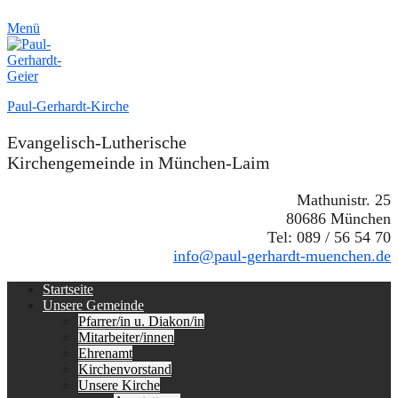
Menü
Paul-Gerhardt-Kirche
Evangelisch-Lutherische
Kirchengemeinde in München-Laim
Mathunistr. 25
80686 München
Tel: 089 / 56 54 70
info@paul-gerhardt-muenchen.de
Erstes
Zum
Startseite
Inhalt:
Unsere Gemeinde
Menü
Pfarrer/in u. Diakon/in
Mitarbeiter/innen
Ehrenamt
Kirchenvorstand
Unsere Kirche