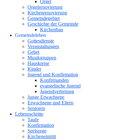
Orgel
Orgelrenovierung
Kirchenrenovierung
Gemeindegebiet
Geschichte der Gemeinde
Kirchenbau
Gemeindeleben
Gottesdienste
Veranstaltungen
Gebet
Musikgruppen
Hauskreise
Kinder
Jugend und Konfirmation
Konfirmanden
evangelische Jugend
Jugendvertretung
Junge Erwachsene
Erwachsene und Eltern
Senioren
Lebensschritte
Taufe
Konfirmation
Seelsorge
Kircheneintritt