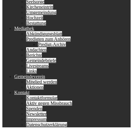
Seelsorge
Kircheneintritt
Umgemeindung
Hochzeit
Bestattung
Mediathek
Abkündigungsblatt
Predigten zum Anhören
Predigt-Archiv
Andachten
Berichte
Gemeindebriefe
Livestreams
Links
Gemeindeverein
Mitglied werden
Aktionen
Kontakt
Kontaktformular
Aktiv gegen Missbrauch
Spenden
Newsletter
Impressum
Datenschutzerklärung