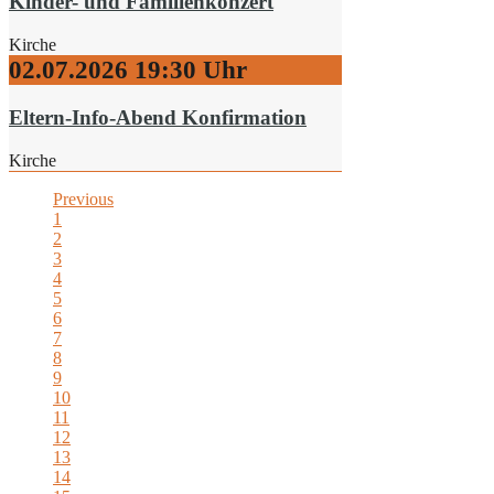
Kinder- und Familienkonzert
Kirche
02.07.2026
19:30 Uhr
Eltern-Info-Abend Konfirmation
Kirche
Previous
1
2
3
4
5
6
7
8
9
10
11
12
13
14