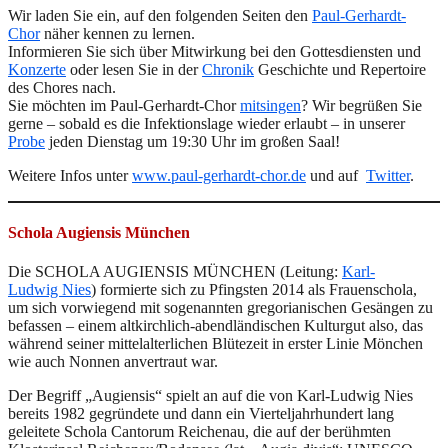
Wir laden Sie ein, auf den folgenden Seiten den
Paul-Gerhardt-
Chor
näher kennen zu lernen.
Informieren Sie sich über Mitwirkung bei den Gottesdiensten und
Konzerte
oder lesen Sie in der
Chronik
Geschichte und Repertoire
des Chores nach.
Sie möchten im Paul-Gerhardt-Chor
mitsingen
? Wir begrüßen Sie
gerne – sobald es die Infektionslage wieder erlaubt – in unserer
Probe
jeden Dienstag um 19:30 Uhr im großen Saal!
Weitere Infos unter
www.paul-gerhardt-chor.de
und auf
Twitter
.
Schola Augiensis München
Die SCHOLA AUGIENSIS MÜNCHEN (Leitung:
Karl-
Ludwig Nies
) formierte sich zu Pfingsten 2014 als Frauenschola,
um sich vorwiegend mit sogenannten gregorianischen Gesängen zu
befassen – einem altkirchlich-abendländischen Kulturgut also, das
während seiner mittelalterlichen Blütezeit in erster Linie Mönchen
wie auch Nonnen anvertraut war.
Der Begriff „Augiensis“ spielt an auf die von Karl-Ludwig Nies
bereits 1982 gegründete und dann ein Vierteljahrhundert lang
geleitete Schola Cantorum Reichenau, die auf der berühmten