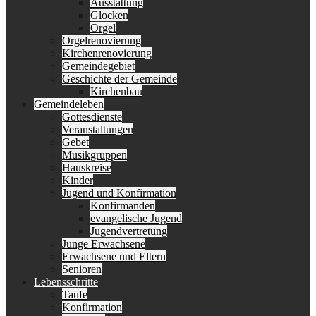
Ausstattung
Glocken
Orgel
Orgelrenovierung
Kirchenrenovierung
Gemeindegebiet
Geschichte der Gemeinde
Kirchenbau
Gemeindeleben
Gottesdienste
Veranstaltungen
Gebet
Musikgruppen
Hauskreise
Kinder
Jugend und Konfirmation
Konfirmanden
evangelische Jugend
Jugendvertretung
Junge Erwachsene
Erwachsene und Eltern
Senioren
Lebensschritte
Taufe
Konfirmation