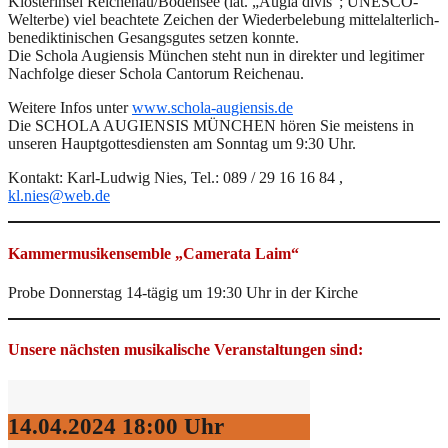
Klosterinsel Reichenau/Bodensee (lat. „Augia divis“; UNESCO-
Welterbe) viel beachtete Zeichen der Wiederbelebung mittelalterlich-
benediktinischen Gesangsgutes setzen konnte.
Die Schola Augiensis München steht nun in direkter und legitimer
Nachfolge dieser Schola Cantorum Reichenau.
Weitere Infos unter
www.schola-augiensis.de
Die SCHOLA AUGIENSIS MÜNCHEN hören Sie meistens in
unseren Hauptgottesdiensten am Sonntag um 9:30 Uhr.
Kontakt: Karl-Ludwig Nies, Tel.: 089 / 29 16 16 84 ,
kl.nies@web.de
Kammermusikensemble „Camerata Laim“
Probe Donnerstag 14-tägig um 19:30 Uhr in der Kirche
Unsere nächsten musikalische Veranstaltungen sind:
14.04.2024
18:00 Uhr