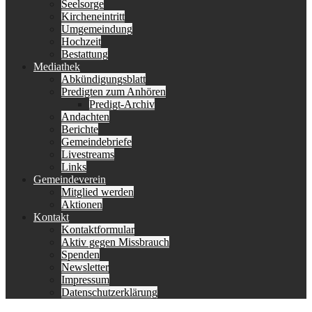
Seelsorge
Kircheneintritt
Umgemeindung
Hochzeit
Bestattung
Mediathek
Abkündigungsblatt
Predigten zum Anhören
Predigt-Archiv
Andachten
Berichte
Gemeindebriefe
Livestreams
Links
Gemeindeverein
Mitglied werden
Aktionen
Kontakt
Kontaktformular
Aktiv gegen Missbrauch
Spenden
Newsletter
Impressum
Datenschutzerklärung