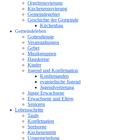
Orgelrenovierung
Kirchenrenovierung
Gemeindegebiet
Geschichte der Gemeinde
Kirchenbau
Gemeindeleben
Gottesdienste
Veranstaltungen
Gebet
Musikgruppen
Hauskreise
Kinder
Jugend und Konfirmation
Konfirmanden
evangelische Jugend
Jugendvertretung
Junge Erwachsene
Erwachsene und Eltern
Senioren
Lebensschritte
Taufe
Konfirmation
Seelsorge
Kircheneintritt
Umgemeindung