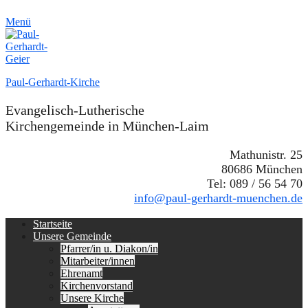
Menü
Paul-Gerhardt-Kirche
Evangelisch-Lutherische
Kirchengemeinde in München-Laim
Mathunistr. 25
80686 München
Tel: 089 / 56 54 70
info@paul-gerhardt-muenchen.de
Erstes
Zum
Startseite
Inhalt:
Unsere Gemeinde
Menü
Pfarrer/in u. Diakon/in
Mitarbeiter/innen
Ehrenamt
Kirchenvorstand
Unsere Kirche