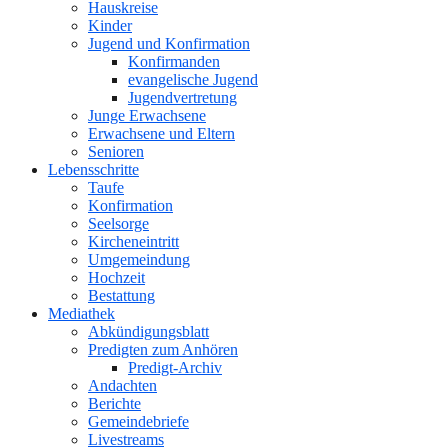
Hauskreise
Kinder
Jugend und Konfirmation
Konfirmanden
evangelische Jugend
Jugendvertretung
Junge Erwachsene
Erwachsene und Eltern
Senioren
Lebensschritte
Taufe
Konfirmation
Seelsorge
Kircheneintritt
Umgemeindung
Hochzeit
Bestattung
Mediathek
Abkündigungsblatt
Predigten zum Anhören
Predigt-Archiv
Andachten
Berichte
Gemeindebriefe
Livestreams