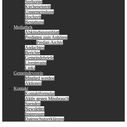
Seelsorge
Kircheneintritt
Umgemeindung
Hochzeit
Bestattung
Mediathek
Abkündigungsblatt
Predigten zum Anhören
Predigt-Archiv
Andachten
Berichte
Gemeindebriefe
Livestreams
Links
Gemeindeverein
Mitglied werden
Aktionen
Kontakt
Kontaktformular
Aktiv gegen Missbrauch
Spenden
Newsletter
Impressum
Datenschutzerklärung