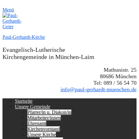
Menü
Paul-Gerhardt-Kirche
Evangelisch-Lutherische
Kirchengemeinde in München-Laim
Mathunistr. 25
80686 München
Tel: 089 / 56 54 70
info@paul-gerhardt-muenchen.de
Erstes
Zum
Startseite
Inhalt:
Unsere Gemeinde
Menü
Pfarrer/in u. Diakon/in
Mitarbeiter/innen
Ehrenamt
Kirchenvorstand
Unsere Kirche