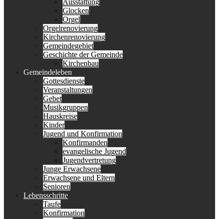
Ausstattung
Glocken
Orgel
Orgelrenovierung
Kirchenrenovierung
Gemeindegebiet
Geschichte der Gemeinde
Kirchenbau
Gemeindeleben
Gottesdienste
Veranstaltungen
Gebet
Musikgruppen
Hauskreise
Kinder
Jugend und Konfirmation
Konfirmanden
evangelische Jugend
Jugendvertretung
Junge Erwachsene
Erwachsene und Eltern
Senioren
Lebensschritte
Taufe
Konfirmation