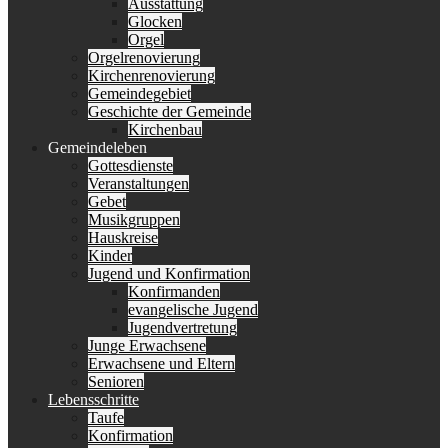
Ausstattung
Glocken
Orgel
Orgelrenovierung
Kirchenrenovierung
Gemeindegebiet
Geschichte der Gemeinde
Kirchenbau
Gemeindeleben
Gottesdienste
Veranstaltungen
Gebet
Musikgruppen
Hauskreise
Kinder
Jugend und Konfirmation
Konfirmanden
evangelische Jugend
Jugendvertretung
Junge Erwachsene
Erwachsene und Eltern
Senioren
Lebensschritte
Taufe
Konfirmation