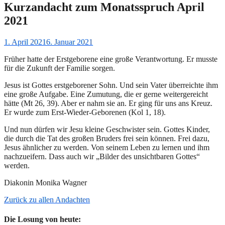
Kurzandacht zum Monatsspruch April
2021
Gepostet
1. April 2021
6. Januar 2021
am
Früher hatte der Erstgeborene eine große Verantwortung. Er musste
für die Zukunft der Familie sorgen.
Jesus ist Gottes erstgeborener Sohn. Und sein Vater überreichte ihm
eine große Aufgabe. Eine Zumutung, die er gerne weitergereicht
hätte (Mt 26, 39). Aber er nahm sie an. Er ging für uns ans Kreuz.
Er wurde zum Erst-Wieder-Geborenen (Kol 1, 18).
Und nun dürfen wir Jesu kleine Geschwister sein. Gottes Kinder,
die durch die Tat des großen Bruders frei sein können. Frei dazu,
Jesus ähnlicher zu werden. Von seinem Leben zu lernen und ihm
nachzueifern. Dass auch wir „Bilder des unsichtbaren Gottes“
werden.
Diakonin Monika Wagner
Zurück zu allen Andachten
Die Losung von heute: