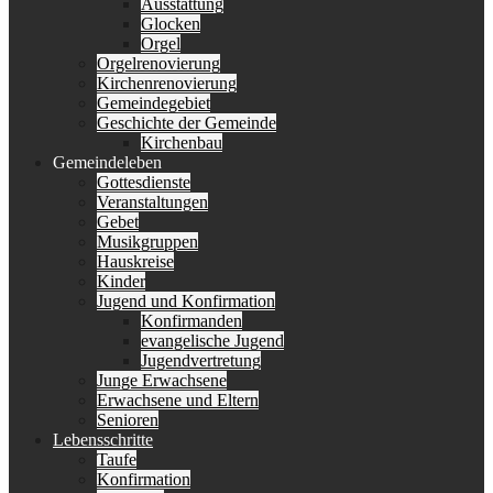
Ausstattung
Glocken
Orgel
Orgelrenovierung
Kirchenrenovierung
Gemeindegebiet
Geschichte der Gemeinde
Kirchenbau
Gemeindeleben
Gottesdienste
Veranstaltungen
Gebet
Musikgruppen
Hauskreise
Kinder
Jugend und Konfirmation
Konfirmanden
evangelische Jugend
Jugendvertretung
Junge Erwachsene
Erwachsene und Eltern
Senioren
Lebensschritte
Taufe
Konfirmation