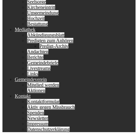
Seelsorge
Kircheneintritt
Umgemeindung
Hochzeit
Bestattung
Mediathek
Abkündigungsblatt
Predigten zum Anhören
Predigt-Archiv
Andachten
Berichte
Gemeindebriefe
Livestreams
Links
Gemeindeverein
Mitglied werden
Aktionen
Kontakt
Kontaktformular
Aktiv gegen Missbrauch
Spenden
Newsletter
Impressum
Datenschutzerklärung