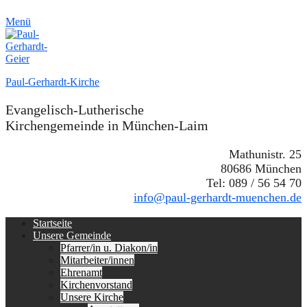
Menü
Paul-Gerhardt-Kirche
Evangelisch-Lutherische
Kirchengemeinde in München-Laim
Mathunistr. 25
80686 München
Tel: 089 / 56 54 70
info@paul-gerhardt-muenchen.de
Erstes
Zum
Startseite
Inhalt:
Unsere Gemeinde
Menü
Pfarrer/in u. Diakon/in
Mitarbeiter/innen
Ehrenamt
Kirchenvorstand
Unsere Kirche