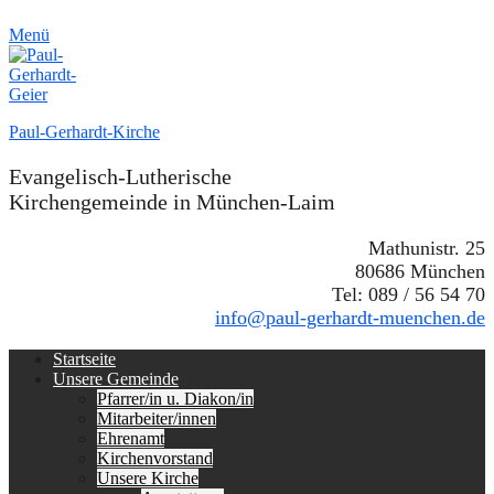
Menü
Paul-Gerhardt-Kirche
Evangelisch-Lutherische
Kirchengemeinde in München-Laim
Mathunistr. 25
80686 München
Tel: 089 / 56 54 70
info@paul-gerhardt-muenchen.de
Erstes
Zum
Startseite
Inhalt:
Unsere Gemeinde
Menü
Pfarrer/in u. Diakon/in
Mitarbeiter/innen
Ehrenamt
Kirchenvorstand
Unsere Kirche