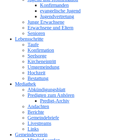
Konfirmanden
evangelische Jugend
Jugendvertretung
Junge Erwachsene
Erwachsene und Eltern
Senioren
Lebensschritte
Taufe
Konfirmation
Seelsorge
Kircheneintritt
Umgemeindung
Hochzeit
Bestattung
Mediathek
Abkündigungsblatt
Predigten zum Anhören
Predigt-Archiv
Andachten
Berichte
Gemeindebriefe
Livestreams
Links
Gemeindeverein