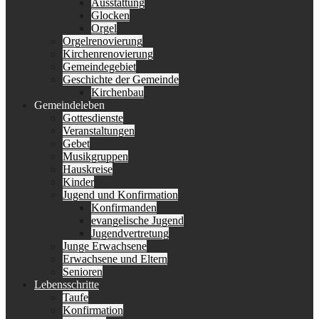
Ausstattung
Glocken
Orgel
Orgelrenovierung
Kirchenrenovierung
Gemeindegebiet
Geschichte der Gemeinde
Kirchenbau
Gemeindeleben
Gottesdienste
Veranstaltungen
Gebet
Musikgruppen
Hauskreise
Kinder
Jugend und Konfirmation
Konfirmanden
evangelische Jugend
Jugendvertretung
Junge Erwachsene
Erwachsene und Eltern
Senioren
Lebensschritte
Taufe
Konfirmation