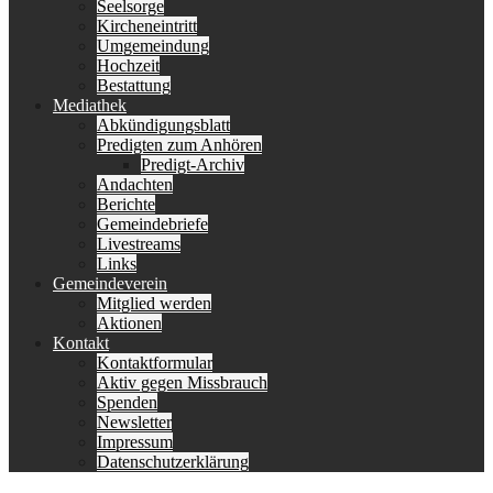
Seelsorge
Kircheneintritt
Umgemeindung
Hochzeit
Bestattung
Mediathek
Abkündigungsblatt
Predigten zum Anhören
Predigt-Archiv
Andachten
Berichte
Gemeindebriefe
Livestreams
Links
Gemeindeverein
Mitglied werden
Aktionen
Kontakt
Kontaktformular
Aktiv gegen Missbrauch
Spenden
Newsletter
Impressum
Datenschutzerklärung