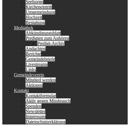
Seelsorge
Kircheneintritt
Umgemeindung
Hochzeit
Bestattung
Mediathek
Abkündigungsblatt
Predigten zum Anhören
Predigt-Archiv
Andachten
Berichte
Gemeindebriefe
Livestreams
Links
Gemeindeverein
Mitglied werden
Aktionen
Kontakt
Kontaktformular
Aktiv gegen Missbrauch
Spenden
Newsletter
Impressum
Datenschutzerklärung