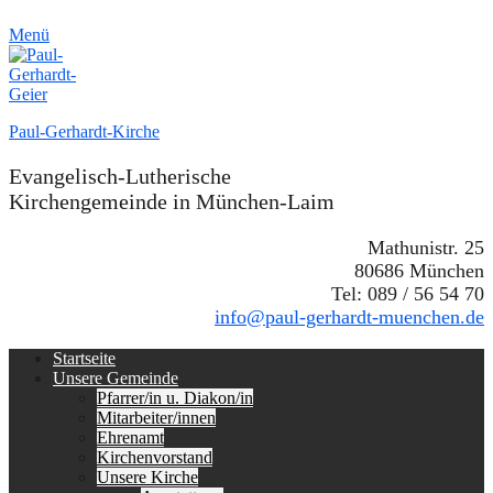
Menü
Paul-Gerhardt-Kirche
Evangelisch-Lutherische
Kirchengemeinde in München-Laim
Mathunistr. 25
80686 München
Tel: 089 / 56 54 70
info@paul-gerhardt-muenchen.de
Erstes
Zum
Startseite
Inhalt:
Unsere Gemeinde
Menü
Pfarrer/in u. Diakon/in
Mitarbeiter/innen
Ehrenamt
Kirchenvorstand
Unsere Kirche