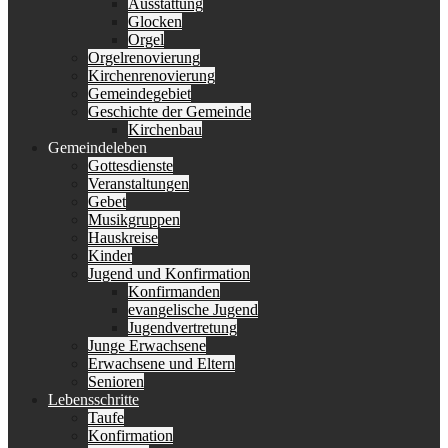
Ausstattung
Glocken
Orgel
Orgelrenovierung
Kirchenrenovierung
Gemeindegebiet
Geschichte der Gemeinde
Kirchenbau
Gemeindeleben
Gottesdienste
Veranstaltungen
Gebet
Musikgruppen
Hauskreise
Kinder
Jugend und Konfirmation
Konfirmanden
evangelische Jugend
Jugendvertretung
Junge Erwachsene
Erwachsene und Eltern
Senioren
Lebensschritte
Taufe
Konfirmation