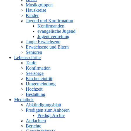
Musikgruppen
Hauskreise
Kinder
Jugend und Konfirmation
Konfirmanden
evangelische Jugend
Jugendvertretung
Junge Erwachsene
Erwachsene und Eltern
Senioren
Lebensschritte
Taufe
Konfirmation
Seelsorge
Kircheneintritt
Umgemeindung
Hochzeit
Bestattung
Mediathek
Abkündigungsblatt
Predigten zum Anhören
Predigt-Archiv
Andachten
Berichte