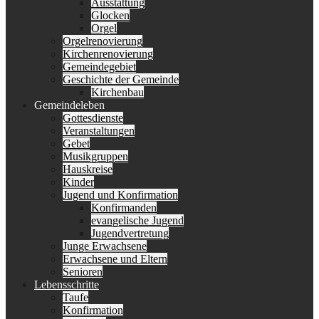
Ausstattung
Glocken
Orgel
Orgelrenovierung
Kirchenrenovierung
Gemeindegebiet
Geschichte der Gemeinde
Kirchenbau
Gemeindeleben
Gottesdienste
Veranstaltungen
Gebet
Musikgruppen
Hauskreise
Kinder
Jugend und Konfirmation
Konfirmanden
evangelische Jugend
Jugendvertretung
Junge Erwachsene
Erwachsene und Eltern
Senioren
Lebensschritte
Taufe
Konfirmation