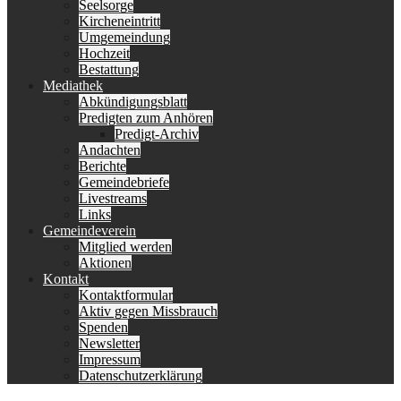
Seelsorge
Kircheneintritt
Umgemeindung
Hochzeit
Bestattung
Mediathek
Abkündigungsblatt
Predigten zum Anhören
Predigt-Archiv
Andachten
Berichte
Gemeindebriefe
Livestreams
Links
Gemeindeverein
Mitglied werden
Aktionen
Kontakt
Kontaktformular
Aktiv gegen Missbrauch
Spenden
Newsletter
Impressum
Datenschutzerklärung