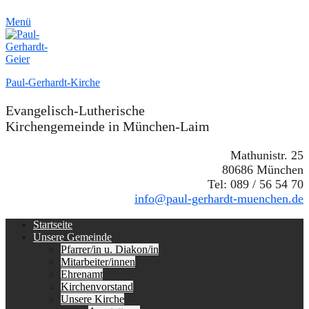
Menü
Paul-Gerhardt-Kirche
Evangelisch-Lutherische
Kirchengemeinde in München-Laim
Mathunistr. 25
80686 München
Tel: 089 / 56 54 70
info@paul-gerhardt-muenchen.de
Erstes
Zum
Startseite
Inhalt:
Unsere Gemeinde
Menü
Pfarrer/in u. Diakon/in
Mitarbeiter/innen
Ehrenamt
Kirchenvorstand
Unsere Kirche