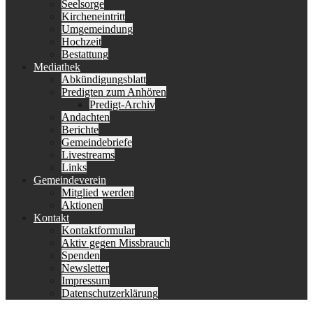
Seelsorge
Kircheneintritt
Umgemeindung
Hochzeit
Bestattung
Mediathek
Abkündigungsblatt
Predigten zum Anhören
Predigt-Archiv
Andachten
Berichte
Gemeindebriefe
Livestreams
Links
Gemeindeverein
Mitglied werden
Aktionen
Kontakt
Kontaktformular
Aktiv gegen Missbrauch
Spenden
Newsletter
Impressum
Datenschutzerklärung