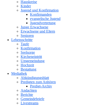
Hauskreise
Kinder
Jugend und Konfirmation
Konfirmanden
evangelische Jugend
Jugendvertretung
Junge Erwachsene
Erwachsene und Eltern
Senioren
Lebensschritte
Taufe
Konfirmation
Seelsorge
Kircheneintritt
Umgemeindung
Hochzeit
Bestattung
Mediathek
Abkündigungsblatt
Predigten zum Anhören
Predigt-Archiv
Andachten
Berichte
Gemeindebriefe
Livestreams