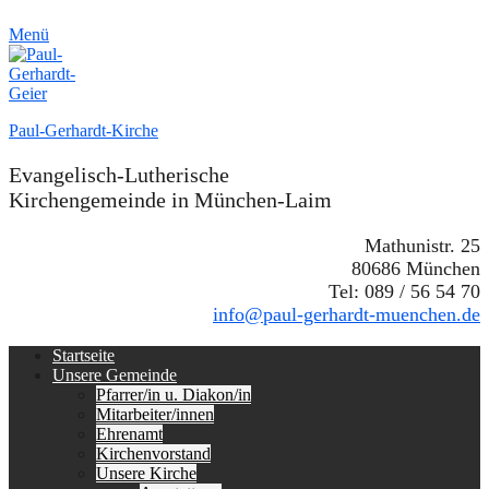
Menü
Paul-Gerhardt-Kirche
Evangelisch-Lutherische
Kirchengemeinde in München-Laim
Mathunistr. 25
80686 München
Tel: 089 / 56 54 70
info@paul-gerhardt-muenchen.de
Erstes
Zum
Startseite
Inhalt:
Unsere Gemeinde
Menü
Pfarrer/in u. Diakon/in
Mitarbeiter/innen
Ehrenamt
Kirchenvorstand
Unsere Kirche