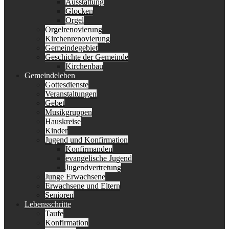
Ausstattung
Glocken
Orgel
Orgelrenovierung
Kirchenrenovierung
Gemeindegebiet
Geschichte der Gemeinde
Kirchenbau
Gemeindeleben
Gottesdienste
Veranstaltungen
Gebet
Musikgruppen
Hauskreise
Kinder
Jugend und Konfirmation
Konfirmanden
evangelische Jugend
Jugendvertretung
Junge Erwachsene
Erwachsene und Eltern
Senioren
Lebensschritte
Taufe
Konfirmation