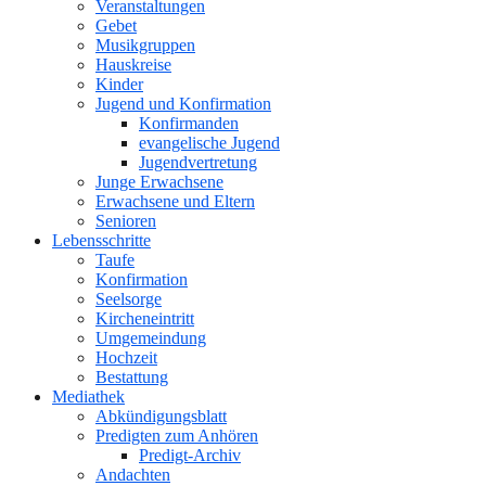
Veranstaltungen
Gebet
Musikgruppen
Hauskreise
Kinder
Jugend und Konfirmation
Konfirmanden
evangelische Jugend
Jugendvertretung
Junge Erwachsene
Erwachsene und Eltern
Senioren
Lebensschritte
Taufe
Konfirmation
Seelsorge
Kircheneintritt
Umgemeindung
Hochzeit
Bestattung
Mediathek
Abkündigungsblatt
Predigten zum Anhören
Predigt-Archiv
Andachten