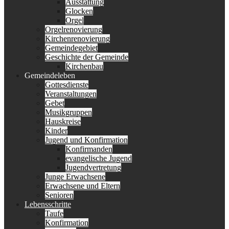
Ausstattung
Glocken
Orgel
Orgelrenovierung
Kirchenrenovierung
Gemeindegebiet
Geschichte der Gemeinde
Kirchenbau
Gemeindeleben
Gottesdienste
Veranstaltungen
Gebet
Musikgruppen
Hauskreise
Kinder
Jugend und Konfirmation
Konfirmanden
evangelische Jugend
Jugendvertretung
Junge Erwachsene
Erwachsene und Eltern
Senioren
Lebensschritte
Taufe
Konfirmation