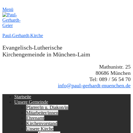
Menü
Paul-Gerhardt-Kirche
Evangelisch-Lutherische
Kirchengemeinde in München-Laim
Mathunistr. 25
80686 München
Tel: 089 / 56 54 70
info@paul-gerhardt-muenchen.de
Erstes
Zum
Startseite
Inhalt:
Unsere Gemeinde
Menü
Pfarrer/in u. Diakon/in
Mitarbeiter/innen
Ehrenamt
Kirchenvorstand
Unsere Kirche