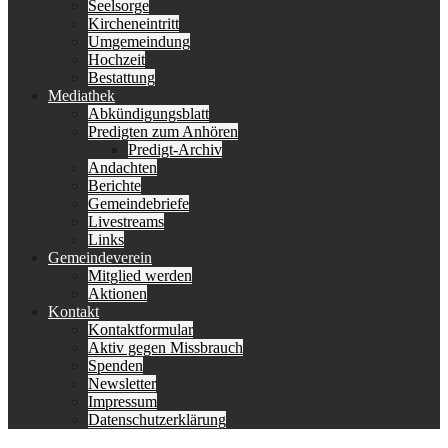
Seelsorge
Kircheneintritt
Umgemeindung
Hochzeit
Bestattung
Mediathek
Abkündigungsblatt
Predigten zum Anhören
Predigt-Archiv
Andachten
Berichte
Gemeindebriefe
Livestreams
Links
Gemeindeverein
Mitglied werden
Aktionen
Kontakt
Kontaktformular
Aktiv gegen Missbrauch
Spenden
Newsletter
Impressum
Datenschutzerklärung