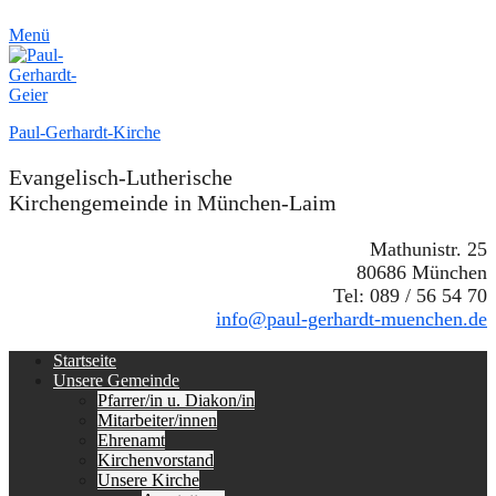
Menü
Paul-Gerhardt-Kirche
Evangelisch-Lutherische
Kirchengemeinde in München-Laim
Mathunistr. 25
80686 München
Tel: 089 / 56 54 70
info@paul-gerhardt-muenchen.de
Erstes
Zum
Startseite
Inhalt:
Unsere Gemeinde
Menü
Pfarrer/in u. Diakon/in
Mitarbeiter/innen
Ehrenamt
Kirchenvorstand
Unsere Kirche