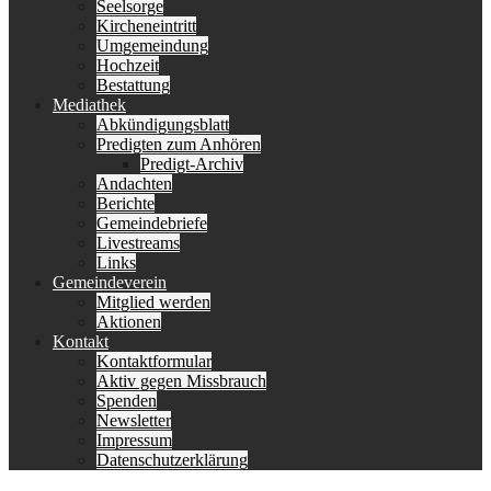
Seelsorge
Kircheneintritt
Umgemeindung
Hochzeit
Bestattung
Mediathek
Abkündigungsblatt
Predigten zum Anhören
Predigt-Archiv
Andachten
Berichte
Gemeindebriefe
Livestreams
Links
Gemeindeverein
Mitglied werden
Aktionen
Kontakt
Kontaktformular
Aktiv gegen Missbrauch
Spenden
Newsletter
Impressum
Datenschutzerklärung