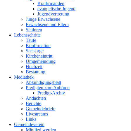
Konfirmanden
evangelische Jugend
Jugendvertretung
Junge Erwachsene
Erwachsene und Eltern
Senioren
Lebensschritte
Taufe
Konfirmation
Seelsorge
Kircheneintritt
Umgemeindung
Hochzeit
Bestattung
Mediathek
Abkündigungsblatt
Predigten zum Anhören
Predigt-Archiv
Andachten
Berichte
Gemeindebriefe
Livestreams
Links
Gemeindeverein
Mitglied werden