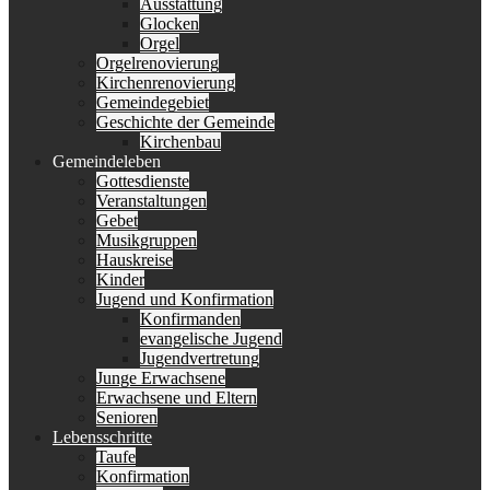
Ausstattung
Glocken
Orgel
Orgelrenovierung
Kirchenrenovierung
Gemeindegebiet
Geschichte der Gemeinde
Kirchenbau
Gemeindeleben
Gottesdienste
Veranstaltungen
Gebet
Musikgruppen
Hauskreise
Kinder
Jugend und Konfirmation
Konfirmanden
evangelische Jugend
Jugendvertretung
Junge Erwachsene
Erwachsene und Eltern
Senioren
Lebensschritte
Taufe
Konfirmation