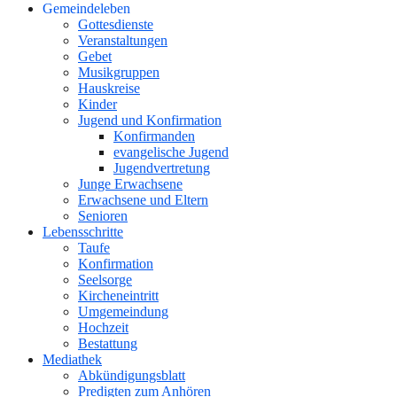
Gemeindeleben
Gottesdienste
Veranstaltungen
Gebet
Musikgruppen
Hauskreise
Kinder
Jugend und Konfirmation
Konfirmanden
evangelische Jugend
Jugendvertretung
Junge Erwachsene
Erwachsene und Eltern
Senioren
Lebensschritte
Taufe
Konfirmation
Seelsorge
Kircheneintritt
Umgemeindung
Hochzeit
Bestattung
Mediathek
Abkündigungsblatt
Predigten zum Anhören