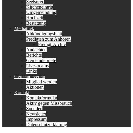
Seelsorge
Kircheneintritt
Umgemeindung
Hochzeit
Bestattung
Mediathek
Abkündigungsblatt
Predigten zum Anhören
Predigt-Archiv
Andachten
Berichte
Gemeindebriefe
Livestreams
Links
Gemeindeverein
Mitglied werden
Aktionen
Kontakt
Kontaktformular
Aktiv gegen Missbrauch
Spenden
Newsletter
Impressum
Datenschutzerklärung