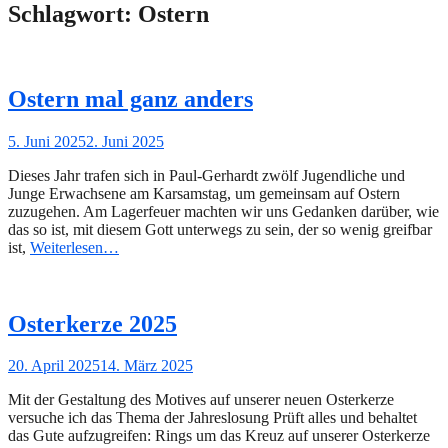
Schlagwort:
Ostern
Ostern mal ganz anders
Gepostet
5. Juni 2025
2. Juni 2025
am
Dieses Jahr trafen sich in Paul-Gerhardt zwölf Jugendliche und
Junge Erwachsene am Karsamstag, um gemeinsam auf Ostern
zuzugehen. Am Lagerfeuer machten wir uns Gedanken darüber, wie
das so ist, mit diesem Gott unterwegs zu sein, der so wenig greifbar
ist,
Weiterlesen…
Osterkerze 2025
Gepostet
20. April 2025
14. März 2025
am
Mit der Gestaltung des Motives auf unserer neuen Osterkerze
versuche ich das Thema der Jahreslosung Prüft alles und behaltet
das Gute aufzugreifen: Rings um das Kreuz auf unserer Osterkerze