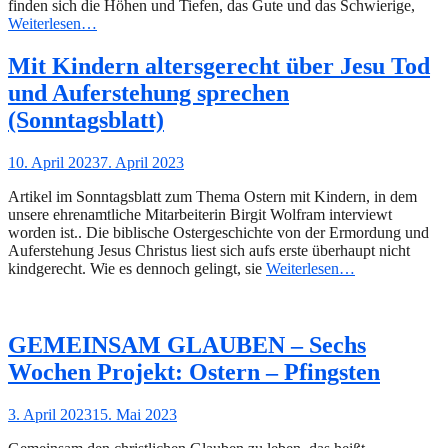
finden sich die Höhen und Tiefen, das Gute und das Schwierige,
Weiterlesen…
Mit Kindern altersgerecht über Jesu Tod
und Auferstehung sprechen
(Sonntagsblatt)
Gepostet
10. April 2023
7. April 2023
am
Artikel im Sonntagsblatt zum Thema Ostern mit Kindern, in dem
unsere ehrenamtliche Mitarbeiterin Birgit Wolfram interviewt
worden ist.. Die biblische Ostergeschichte von der Ermordung und
Auferstehung Jesus Christus liest sich aufs erste überhaupt nicht
kindgerecht. Wie es dennoch gelingt, sie
Weiterlesen…
GEMEINSAM GLAUBEN – Sechs
Wochen Projekt: Ostern – Pfingsten
Gepostet
3. April 2023
15. Mai 2023
am