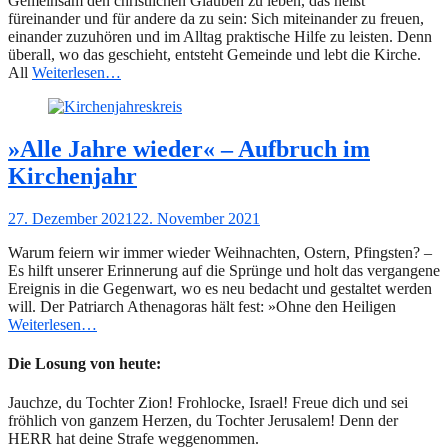
Gemeinsam den christlichen Glauben zu leben, das heißt
füreinander und für andere da zu sein: Sich miteinander zu freuen,
einander zuzuhören und im Alltag praktische Hilfe zu leisten. Denn
überall, wo das geschieht, entsteht Gemeinde und lebt die Kirche.
All
Weiterlesen…
»Alle Jahre wieder« – Aufbruch im
Kirchenjahr
Gepostet
27. Dezember 2021
22. November 2021
am
Warum feiern wir immer wieder Weihnachten, Ostern, Pfingsten? –
Es hilft unserer Erinnerung auf die Sprünge und holt das vergangene
Ereignis in die Gegenwart, wo es neu bedacht und gestaltet werden
will. Der Patriarch Athenagoras hält fest: »Ohne den Heiligen
Weiterlesen…
Die Losung von heute:
Jauchze, du Tochter Zion! Frohlocke, Israel! Freue dich und sei
fröhlich von ganzem Herzen, du Tochter Jerusalem! Denn der
HERR hat deine Strafe weggenommen.