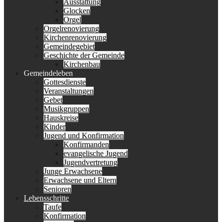
Ausstattung
Glocken
Orgel
Orgelrenovierung
Kirchenrenovierung
Gemeindegebiet
Geschichte der Gemeinde
Kirchenbau
Gemeindeleben
Gottesdienste
Veranstaltungen
Gebet
Musikgruppen
Hauskreise
Kinder
Jugend und Konfirmation
Konfirmanden
evangelische Jugend
Jugendvertretung
Junge Erwachsene
Erwachsene und Eltern
Senioren
Lebensschritte
Taufe
Konfirmation