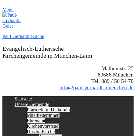
Menü
Paul-Gerhardt-Kirche
Evangelisch-Lutherische
Kirchengemeinde in München-Laim
Mathunistr. 25
80686 München
Tel: 089 / 56 54 70
info@paul-gerhardt-muenchen.de
Erstes
Zum
Startseite
Inhalt:
Unsere Gemeinde
Menü
Pfarrer/in u. Diakon/in
Mitarbeiter/innen
Ehrenamt
Kirchenvorstand
Unsere Kirche